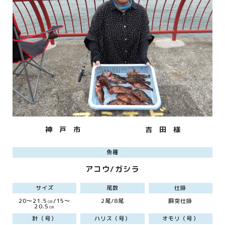
神 戸 市
吉 田 様
魚種
アコウ/ガシラ
サイズ
尾数
仕掛
20～21.5㎝/15～
2尾/8尾
胴突仕掛
20.5㎝
針（号）
ハリス（号）
オモリ（号）