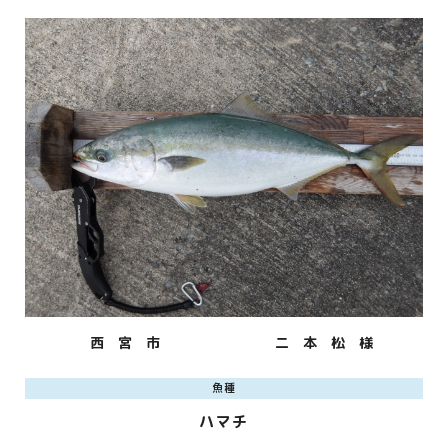
西 宮 市
二 本 松 様
魚種
ハマチ