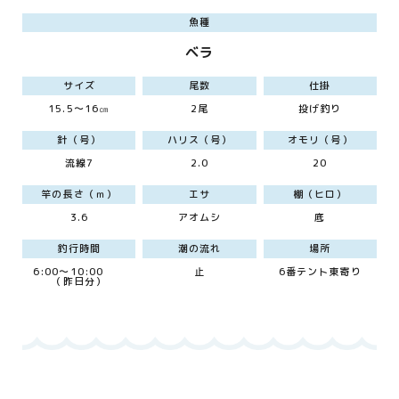
魚種
ベラ
サイズ
尾数
仕掛
15.5～16㎝
2尾
投げ釣り
針（号）
ハリス（号）
オモリ（号）
流線7
2.0
20
竿の長さ（ｍ）
エサ
棚（ヒロ）
3.6
アオムシ
底
釣行時間
潮の流れ
場所
6:00～10:00
止
6番テント東寄り
（昨日分）