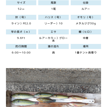
サイズ
尾数
仕掛
52㎝
1尾
ルアー
針（号）
ハリス（号）
オモリ（号）
ライン）PE2.0
リーダー）10
メタルジグ30g
竿の長さ（ｍ）
エサ
棚（ヒロ）
9.6ft
ルアーカラー）グロー
中層
系
釣行時間
潮の流れ
場所
6:00～10:00
西
1番テント西寄り