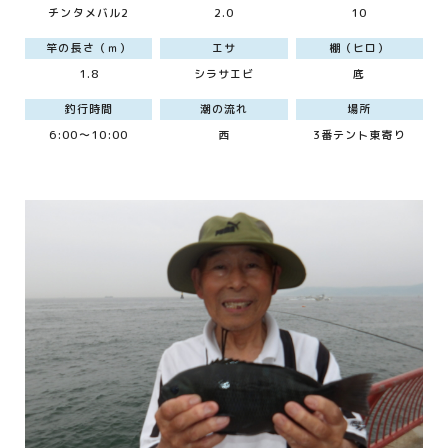
チンタメバル2
2.0
10
竿の長さ（ｍ）
エサ
棚（ヒロ）
1.8
シラサエビ
底
釣行時間
潮の流れ
場所
6:00～10:00
西
3番テント東寄り