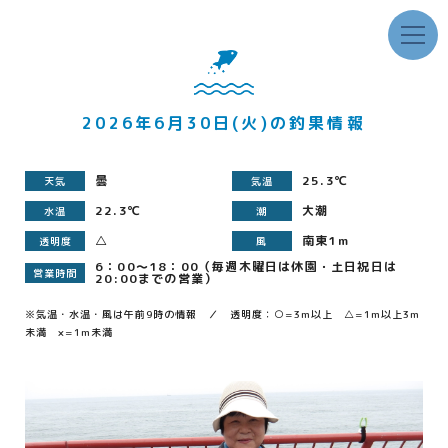
2026年6月30日(火)の釣果情報
曇
25.3℃
天気
気温
22.3℃
大潮
水温
潮
△
南東1m
透明度
風
6：00～18：00（毎週木曜日は休園・土日祝日は
営業時間
20:00までの営業）
※気温・水温・風は午前9時の情報 ／ 透明度：○=3m以上 △=1m以上3m
未満 ×=1m未満