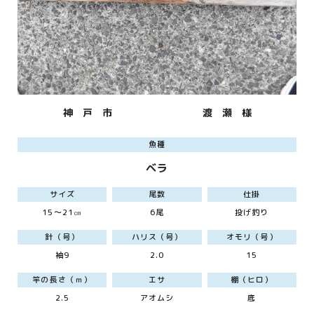
神 戸 市
渡 瀬 様
魚種
ベラ
サイズ
尾数
仕掛
15～21㎝
6尾
投げ釣り
針（号）
ハリス（号）
オモリ（号）
袖9
2.0
15
竿の長さ（ｍ）
エサ
棚（ヒロ）
2.5
アオムシ
底