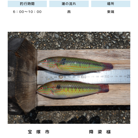
釣行時間
潮の流れ
場所
6：00～10：00
西
東端
宝 塚 市
降 梁 様