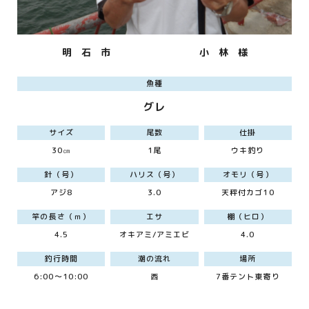
明 石 市
小 林 様
魚種
グレ
サイズ
尾数
仕掛
30㎝
1尾
ウキ釣り
針（号）
ハリス（号）
オモリ（号）
アジ8
3.0
天秤付カゴ10
竿の長さ（ｍ）
エサ
棚（ヒロ）
4.5
オキアミ/アミエビ
4.0
釣行時間
潮の流れ
場所
6:00～10:00
西
7番テント東寄り