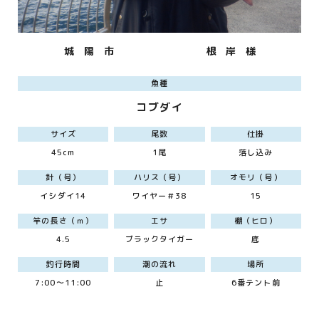
城 陽 市
根 岸 様
魚種
コブダイ
サイズ
尾数
仕掛
45cm
1尾
落し込み
針（号）
ハリス（号）
オモリ（号）
イシダイ14
ワイヤー＃38
15
竿の長さ（ｍ）
エサ
棚（ヒロ）
4.5
ブラックタイガー
底
釣行時間
潮の流れ
場所
7:00～11:00
止
6番テント前