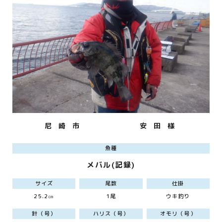
尼 崎 市
安 田 様
魚種
メバル(記録)
サイズ
尾数
仕掛
25.2㎝
1尾
ウキ釣り
針（号）
ハリス（号）
オモリ（号）