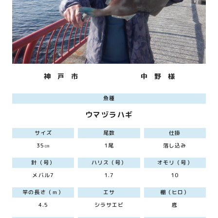
神 戸 市
中 野 様
魚種
ウマヅラハギ
サイズ
尾数
仕掛
35㎝
1尾
落し込み
針（号）
ハリス（号）
オモリ（号）
メバル7
1.7
10
竿の長さ（ｍ）
エサ
棚（ヒロ）
4.5
シラサエビ
底