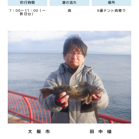
釣行時間
潮の流れ
場所
7：00～11：00（一
西
6番テント西寄り
昨日分）
大 阪 市
田 中 様