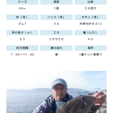
サイズ
尾数
仕掛
40㎝
1尾
ウキ釣り
針（号）
ハリス（号）
オモリ（号）
グレ7
3.0
天秤付きカゴ12
竿の長さ（ｍ）
エサ
棚（ヒロ）
5.3
シラサエビ
4.0
釣行時間
潮の流れ
場所
7：00～11：00
東
1番テント東寄り