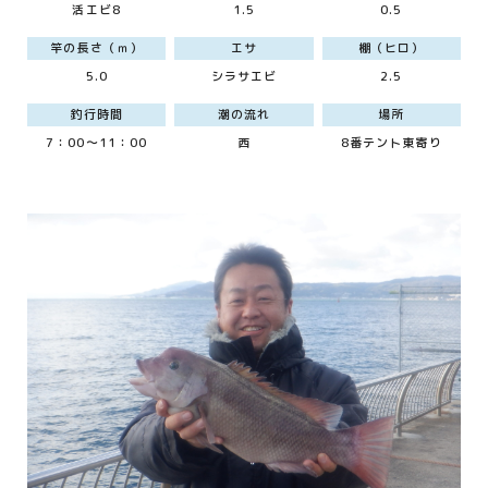
活エビ8
1.5
0.5
竿の長さ（ｍ）
エサ
棚（ヒロ）
5.0
シラサエビ
2.5
釣行時間
潮の流れ
場所
7：00～11：00
西
8番テント東寄り