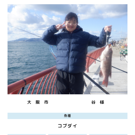
大 阪 市
谷 様
魚種
コブダイ