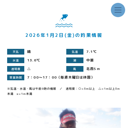
2026年1月2日(金)の釣果情報
晴
7.1℃
天気
気温
13.6℃
中潮
水温
潮
△
北西5ｍ
透明度
風
7：00～17：00（毎週木曜日は休園）
営業時間
※気温・水温・風は午前9時の情報 ／ 透明度：○=3m以上 △=1m以上3m
未満 ×=1m未満