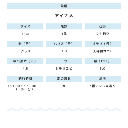
魚種
アイナメ
サイズ
尾数
仕掛
41㎝
1尾
ウキ釣り
針（号）
ハリス（号）
オモリ（号）
グレ9
3.0
天秤付カゴ8
竿の長さ（ｍ）
エサ
棚（ヒロ）
4.5
シラサエビ
5.0
釣行時間
潮の流れ
場所
13：00～17：00
西
3番テント東寄り
(一昨日分）