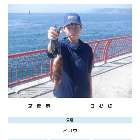
京 都 市
白 杉 様
魚種
アコウ