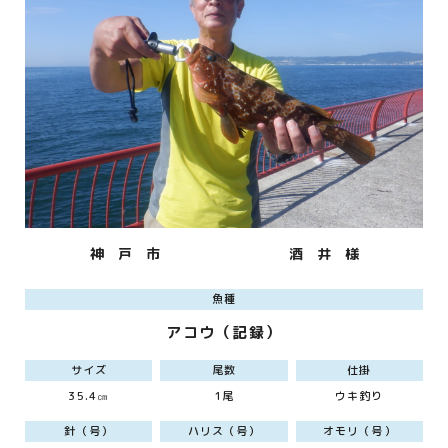
神 戸 市
酒 井 様
魚種
アコウ（記録）
サイズ
尾数
仕掛
35.4㎝
1尾
ウキ釣り
針（号）
ハリス（号）
オモリ（号）