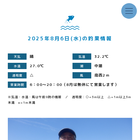
2025年8月6日(水)の釣果情報
晴
32.2℃
天気
気温
27.0℃
中潮
水温
潮
△
南西2ｍ
透明度
風
6：00～20：00（8月は無休にて営業します）
営業時間
※気温・水温・風は午前9時の情報 ／ 透明度：○=3m以上 △=1m以上3m
未満 ×=1m未満