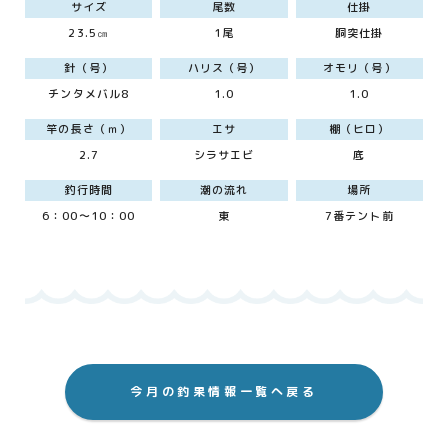
サイズ
尾数
仕掛
23.5㎝
1尾
胴突仕掛
針（号）
ハリス（号）
オモリ（号）
チンタメバル8
1.0
1.0
竿の長さ（ｍ）
エサ
棚（ヒロ）
2.7
シラサエビ
底
釣行時間
潮の流れ
場所
6：00～10：00
東
7番テント前
今月の釣果情報一覧へ戻る