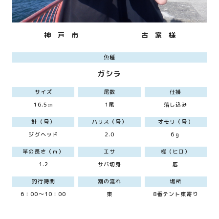
神 戸 市
古 家 様
魚種
ガシラ
サイズ
尾数
仕掛
16.5㎝
1尾
落し込み
針（号）
ハリス（号）
オモリ（号）
ジグヘッド
2.0
6ｇ
竿の長さ（ｍ）
エサ
棚（ヒロ）
1.2
サバ切身
底
釣行時間
潮の流れ
場所
6：00～10：00
東
8番テント東寄り