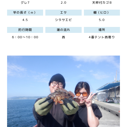
グレ7
2.0
天秤付カゴ8
竿の長さ（ｍ）
エサ
棚（ヒロ）
4.5
シラサエビ
5.0
釣行時間
潮の流れ
場所
6：00～10：00
西
4番テント西寄り