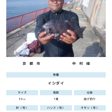
京 都 市
中 村 様
魚種
イシダイ
サイズ
尾数
仕掛
33㎝
1尾
投げ釣り
針（号）
ハリス（号）
オモリ（号）