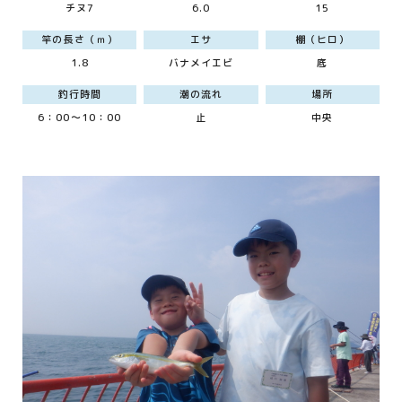
チヌ7
6.0
15
竿の長さ（ｍ）
エサ
棚（ヒロ）
1.8
バナメイエビ
底
釣行時間
潮の流れ
場所
6：00～10：00
止
中央