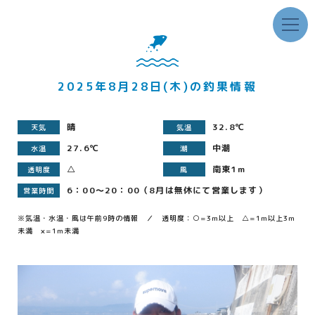
2025年8月28日(木)の釣果情報
晴
32.8℃
天気
気温
27.6℃
中潮
水温
潮
△
南東1m
透明度
風
6：00～20：00（8月は無休にて営業します）
営業時間
※気温・水温・風は午前9時の情報 ／ 透明度：○=3m以上 △=1m以上3m
未満 ×=1m未満