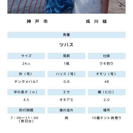
神 戸 市
成 川 様
魚種
ツバス
サイズ
尾数
仕掛
24㎝
1尾
ウキ釣り
針（号）
ハリス（号）
オモリ（号）
チンタメバル7
0.8
4B
竿の長さ（ｍ）
エサ
棚（ヒロ）
4.5
オキアミ
2.0
釣行時間
潮の流れ
場所
7：00～11：00
西
10番テント西寄り
（昨日分）