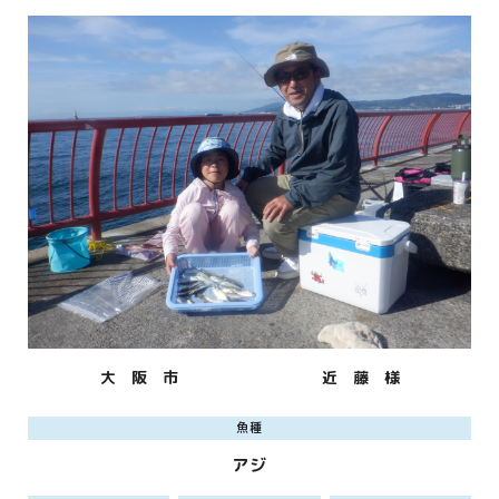
大 阪 市
近 藤 様
魚種
アジ