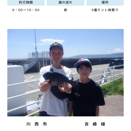
釣行時間
潮の流れ
場所
6：00～10：00
西
6番テント西寄り
川 西 市
吉 崎 様