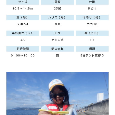
サイズ
尾数
仕掛
10.5～14.5㎝
23尾
サビキ
針（号）
ハリス（号）
オモリ（号）
スキン4
0.8
カゴ10
竿の長さ（ｍ）
エサ
棚（ヒロ）
3.0
アミエビ
1.5
釣行時間
潮の流れ
場所
6：00～10：00
西
8番テント東寄り