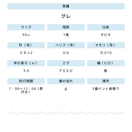
魚種
グレ
サイズ
尾数
仕掛
30㎝
1尾
サビキ
針（号）
ハリス（号）
オモリ（号）
スキン2
0.8
カゴ10
竿の長さ（ｍ）
エサ
棚（ヒロ）
3.0
アミエビ
底
釣行時間
潮の流れ
場所
7：00～12：00（昨
止
3番テント西寄り
日分）