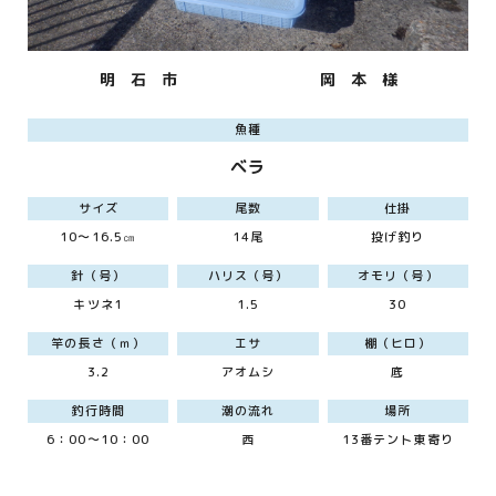
明 石 市
岡 本 様
魚種
ベラ
サイズ
尾数
仕掛
10～16.5㎝
14尾
投げ釣り
針（号）
ハリス（号）
オモリ（号）
キツネ1
1.5
30
竿の長さ（ｍ）
エサ
棚（ヒロ）
3.2
アオムシ
底
釣行時間
潮の流れ
場所
6：00～10：00
西
13番テント東寄り