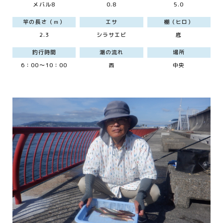
メバル8
0.8
5.0
竿の長さ（ｍ）
エサ
棚（ヒロ）
2.3
シラサエビ
底
釣行時間
潮の流れ
場所
6：00～10：00
西
中央