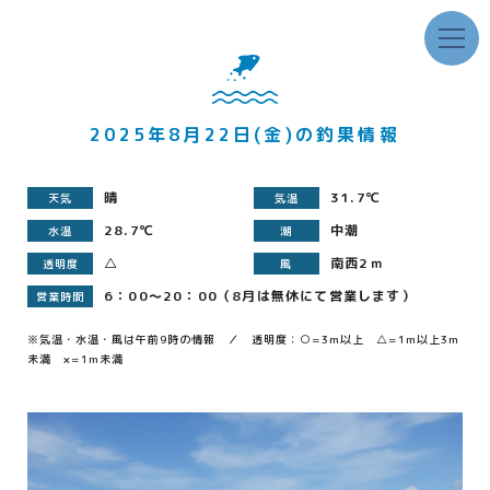
2025年8月22日(金)の釣果情報
晴
31.7℃
天気
気温
28.7℃
中潮
水温
潮
△
南西2ｍ
透明度
風
6：00～20：00（8月は無休にて営業します）
営業時間
※気温・水温・風は午前9時の情報 ／ 透明度：○=3m以上 △=1m以上3m
未満 ×=1m未満