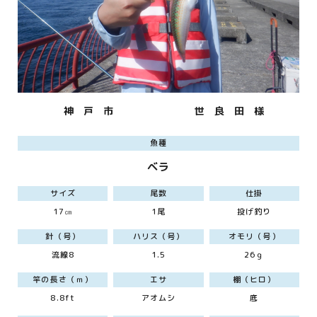
神 戸 市
世 良 田 様
魚種
ベラ
サイズ
尾数
仕掛
17㎝
1尾
投げ釣り
針（号）
ハリス（号）
オモリ（号）
流線8
1.5
26ｇ
竿の長さ（ｍ）
エサ
棚（ヒロ）
8.8ft
アオムシ
底