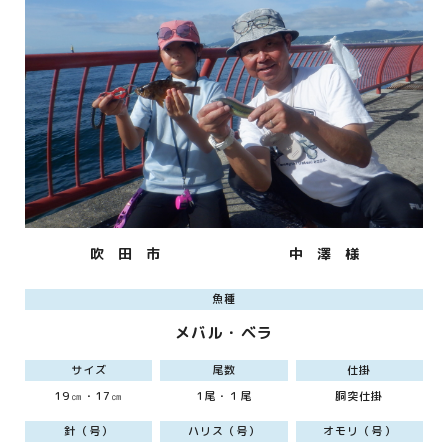
吹 田 市
中 澤 様
魚種
メバル・ベラ
サイズ
尾数
仕掛
19㎝・17㎝
1尾・１尾
胴突仕掛
針（号）
ハリス（号）
オモリ（号）