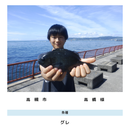
高 槻 市
高 橋 様
魚種
グレ