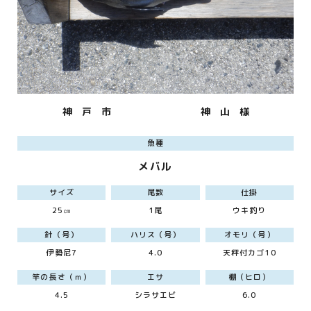
神 戸 市
神 山 様
魚種
メバル
サイズ
尾数
仕掛
25㎝
1尾
ウキ釣り
針（号）
ハリス（号）
オモリ（号）
伊勢尼7
4.0
天秤付カゴ10
竿の長さ（ｍ）
エサ
棚（ヒロ）
4.5
シラサエビ
6.0