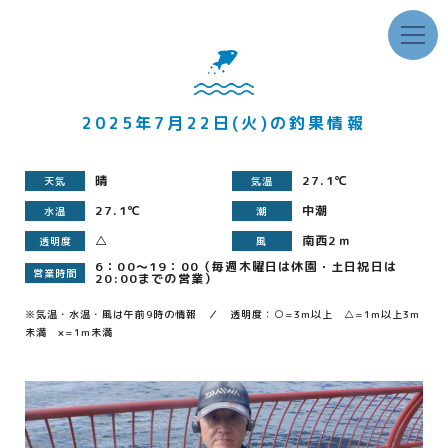
2025年7月22日(火)の釣果情報
晴
27.1℃
天気
気温
27.1℃
中潮
水温
潮
△
南西2ｍ
透明度
風
6：00～19：00（毎週木曜日は休園・土日祝日は
営業時間
20:00までの営業）
※気温・水温・風は午前9時の情報 ／ 透明度：○=3m以上 △=1m以上3m
未満 ×=1m未満