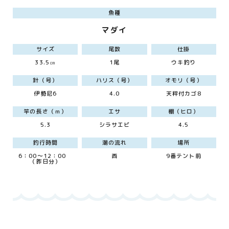
魚種
マダイ
サイズ
尾数
仕掛
33.5㎝
1尾
ウキ釣り
針（号）
ハリス（号）
オモリ（号）
伊勢尼6
4.0
天秤付カゴ8
竿の長さ（ｍ）
エサ
棚（ヒロ）
5.3
シラサエビ
4.5
釣行時間
潮の流れ
場所
6：00～12：00
西
9番テント前
（昨日分）