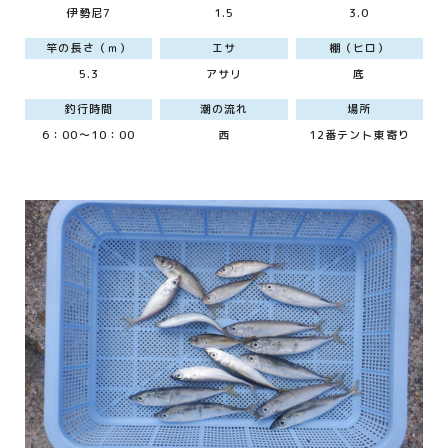
伊勢尼7
1.5
3.0
竿の長さ（ｍ）
エサ
棚（ヒロ）
5.3
アサリ
底
釣行時間
潮の流れ
場所
6：00～10：00
西
12番テント東寄り