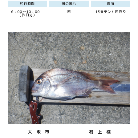
釣行時間
潮の流れ
場所
6：00～10：00
西
13番テント西寄り
（昨日分）
大 阪 市
村 上 様