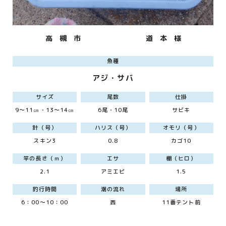
高 槻 市
道 本 様
魚種
アジ・サバ
サイズ
尾数
仕掛
9～11㎝・13～14㎝
6尾・10尾
サビキ
針（号）
ハリス（号）
オモリ（号）
スキン3
0.8
カゴ10
竿の長さ（ｍ）
エサ
棚（ヒロ）
2.1
アミエビ
1.5
釣行時間
潮の流れ
場所
6：00～10：00
西
11番テント前