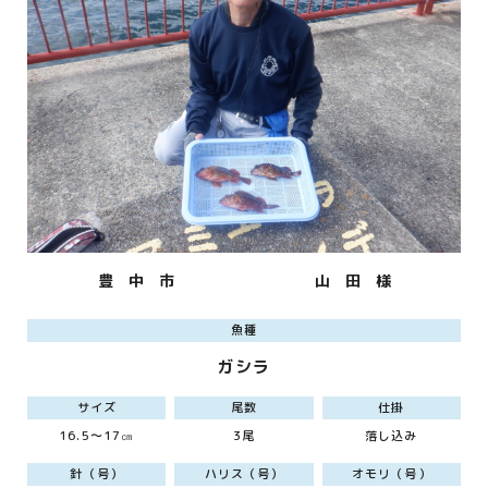
豊 中 市
山 田 様
魚種
ガシラ
サイズ
尾数
仕掛
16.5～17㎝
3尾
落し込み
針（号）
ハリス（号）
オモリ（号）