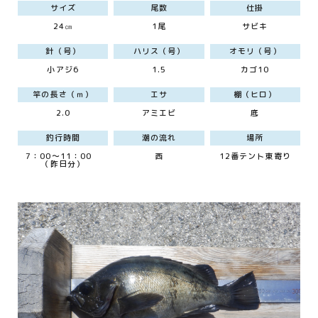
サイズ
尾数
仕掛
24㎝
1尾
サビキ
針（号）
ハリス（号）
オモリ（号）
小アジ6
1.5
カゴ10
竿の長さ（ｍ）
エサ
棚（ヒロ）
2.0
アミエビ
底
釣行時間
潮の流れ
場所
7：00～11：00
西
12番テント東寄り
（昨日分）