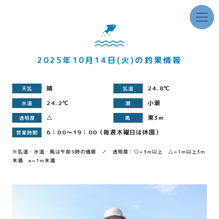
2025年10月14日(火)の釣果情報
晴
24.8℃
天気
気温
24.2℃
小潮
水温
潮
△
東3m
透明度
風
6：00～19：00（毎週木曜日は休園）
営業時間
※気温・水温・風は午前9時の情報 ／ 透明度：○=3m以上 △=1m以上3m
未満 ×=1m未満