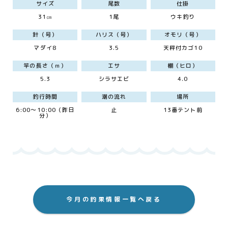
サイズ
尾数
仕掛
31㎝
1尾
ウキ釣り
針（号）
ハリス（号）
オモリ（号）
マダイ8
3.5
天秤付カゴ10
竿の長さ（ｍ）
エサ
棚（ヒロ）
5.3
シラサエビ
4.0
釣行時間
潮の流れ
場所
6:00～10:00（昨日
止
13番テント前
分）
今月の釣果情報一覧へ戻る