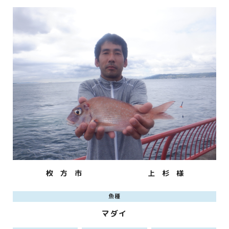
枚 方 市
上 杉 様
魚種
マダイ