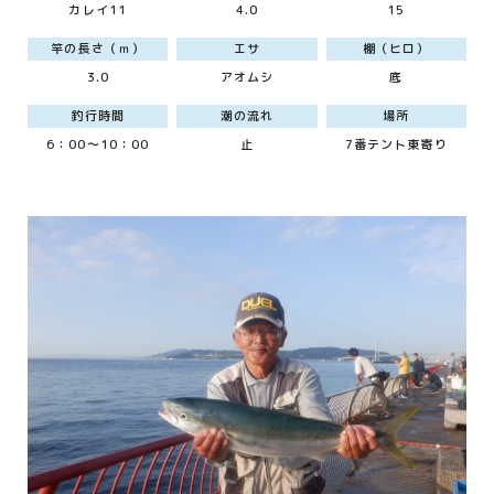
カレイ11
4.0
15
竿の長さ（ｍ）
エサ
棚（ヒロ）
3.0
アオムシ
底
釣行時間
潮の流れ
場所
6：00～10：00
止
7番テント東寄り