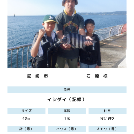
尼 崎 市
石 原 様
魚種
イシダイ（記録）
サイズ
尾数
仕掛
43㎝
1尾
投げ釣り
針（号）
ハリス（号）
オモリ（号）