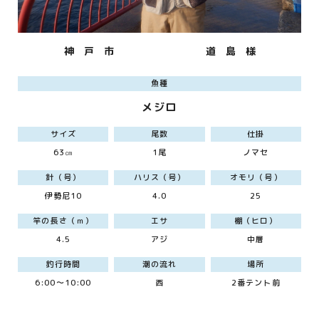
神 戸 市
道 島 様
魚種
メジロ
サイズ
尾数
仕掛
63㎝
1尾
ノマセ
針（号）
ハリス（号）
オモリ（号）
伊勢尼10
4.0
25
竿の長さ（ｍ）
エサ
棚（ヒロ）
4.5
アジ
中層
釣行時間
潮の流れ
場所
6:00～10:00
西
2番テント前