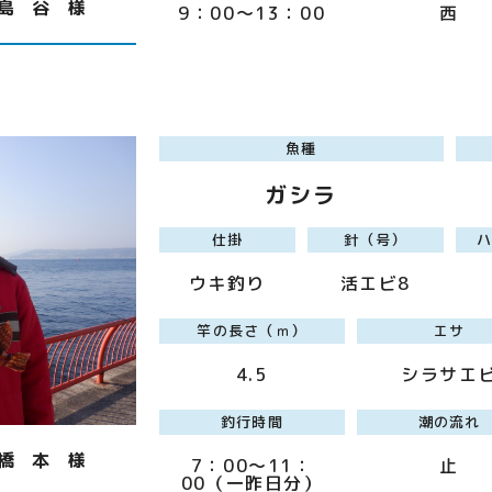
島 谷 様
9：00～13：00
西
魚種
ガシラ
仕掛
針（号）
ウキ釣り
活エビ8
竿の長さ（ｍ）
エサ
4.5
シラサエ
釣行時間
潮の流れ
橋 本 様
7：00～11：
止
00（一昨日分）