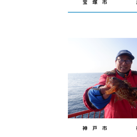
宝 塚 市
神 戸 市