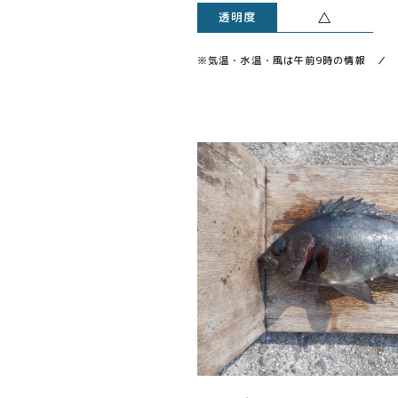
△
透明度
※気温・水温・風は午前9時の情報 ／ 透