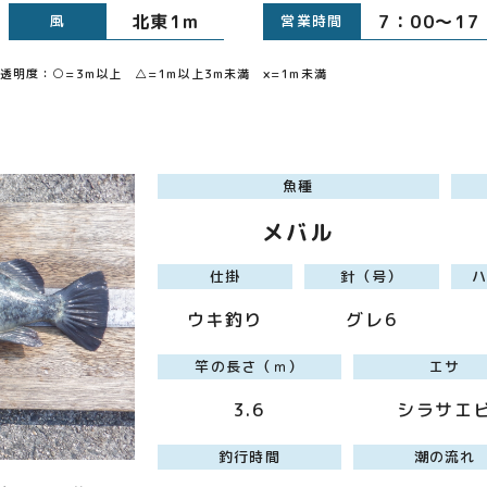
北東1m
7：00～1
風
営業時間
明度：○=3m以上 △=1m以上3m未満 ×=1m未満
魚種
メバル
仕掛
針（号）
ウキ釣り
グレ6
竿の長さ（ｍ）
エサ
3.6
シラサエ
釣行時間
潮の流れ