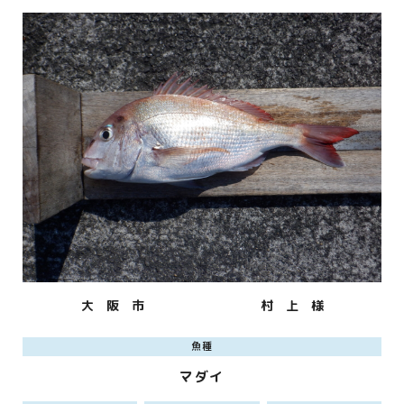
大 阪 市
村 上 様
魚種
マダイ