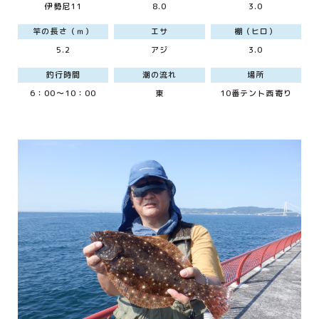
伊勢尼11
8.0
3.0
竿の長さ（ｍ）
エサ
棚（ヒロ）
5.2
アジ
3.0
釣行時間
潮の流れ
場所
6：00～10：00
東
10番テント西寄り