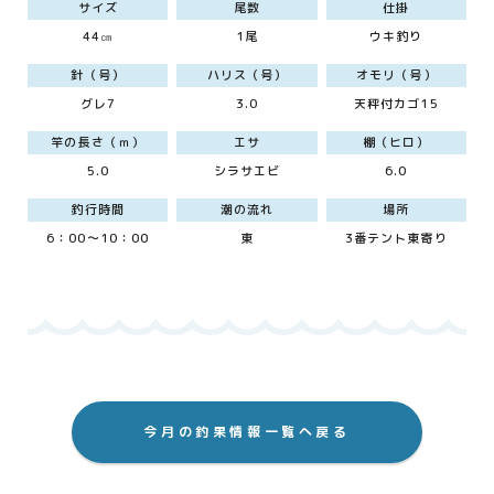
サイズ
尾数
仕掛
44㎝
1尾
ウキ釣り
針（号）
ハリス（号）
オモリ（号）
グレ7
3.0
天秤付カゴ15
竿の長さ（ｍ）
エサ
棚（ヒロ）
5.0
シラサエビ
6.0
釣行時間
潮の流れ
場所
6：00～10：00
東
3番テント東寄り
今月の釣果情報一覧へ戻る