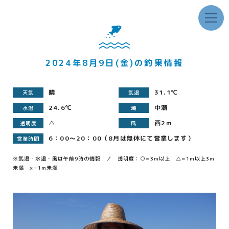
2024年8月9日(金)の釣果情報
晴
31.1℃
天気
気温
24.6℃
中潮
水温
潮
△
西2ｍ
透明度
風
6：00～20：00（8月は無休にて営業します）
営業時間
※気温・水温・風は午前9時の情報 ／ 透明度：○=3m以上 △=1m以上3m
未満 ×=1m未満