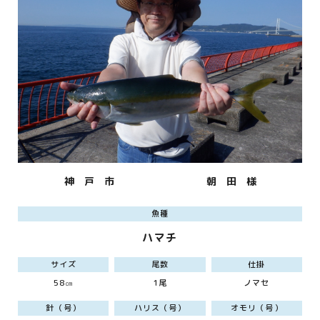
神 戸 市
朝 田 様
魚種
ハマチ
サイズ
尾数
仕掛
58㎝
1尾
ノマセ
針（号）
ハリス（号）
オモリ（号）