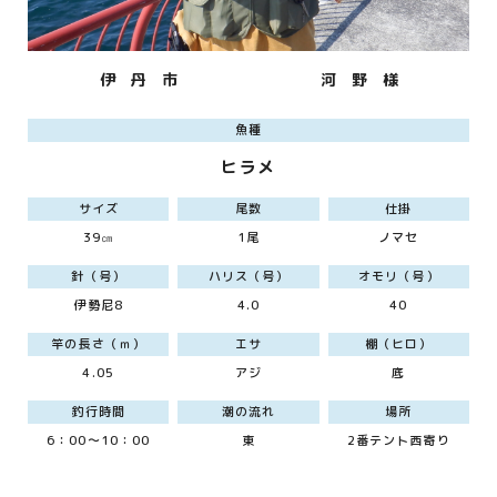
伊 丹 市
河 野 様
魚種
ヒラメ
サイズ
尾数
仕掛
39㎝
1尾
ノマセ
針（号）
ハリス（号）
オモリ（号）
伊勢尼8
4.0
40
竿の長さ（ｍ）
エサ
棚（ヒロ）
4.05
アジ
底
釣行時間
潮の流れ
場所
6：00～10：00
東
2番テント西寄り