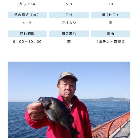
カレイ14
5.0
30
竿の長さ（ｍ）
エサ
棚（ヒロ）
4.15
アオムシ
底
釣行時間
潮の流れ
場所
6：00～10：00
西
4番テント西寄り