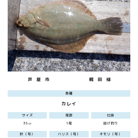
芦 屋 市
梶 田 様
魚種
カレイ
サイズ
尾数
仕掛
35㎝
1尾
投げ釣り
針（号）
ハリス（号）
オモリ（号）