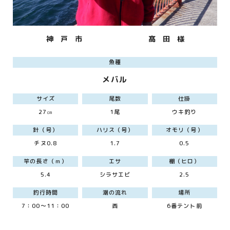
神 戸 市
髙 田 様
魚種
メバル
サイズ
尾数
仕掛
27㎝
1尾
ウキ釣り
針（号）
ハリス（号）
オモリ（号）
チヌ0.8
1.7
0.5
竿の長さ（ｍ）
エサ
棚（ヒロ）
5.4
シラサエビ
2.5
釣行時間
潮の流れ
場所
7：00～11：00
西
6番テント前