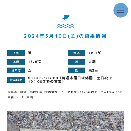
2024年5月10日(金)の釣果情報
晴
16.1℃
天気
気温
15.6℃
大潮
水温
潮
△
東3m
透明度
風
6：00～18：00（毎週木曜日は休園・土日祝は
営業時間
19：00までの営業）
※気温・水温・風は午前9時の情報 ／ 透明度：○=3m以上 △=1m以上3m
未満 ×=1m未満