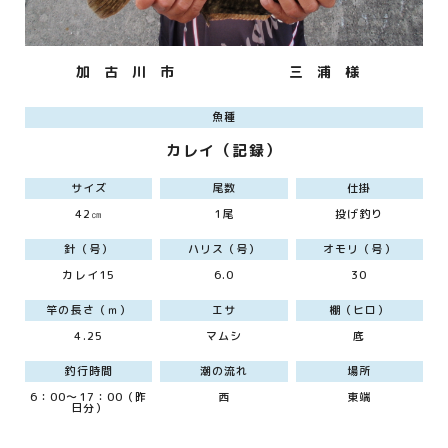
加 古 川 市
三 浦 様
魚種
カレイ（記録）
サイズ
尾数
仕掛
42㎝
1尾
投げ釣り
針（号）
ハリス（号）
オモリ（号）
カレイ15
6.0
30
竿の長さ（ｍ）
エサ
棚（ヒロ）
4.25
マムシ
底
釣行時間
潮の流れ
場所
6：00～17：00（昨
西
東端
日分）