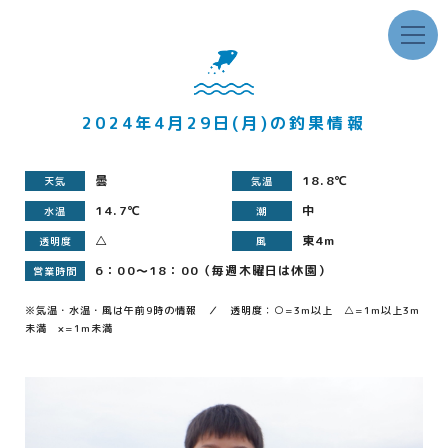
2024年4月29日(月)の釣果情報
曇
18.8℃
天気
気温
14.7℃
中
水温
潮
△
東4m
透明度
風
6：00～18：00（毎週木曜日は休園）
営業時間
※気温・水温・風は午前9時の情報 ／ 透明度：○=3m以上 △=1m以上3m
未満 ×=1m未満