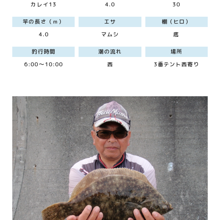
カレイ13
4.0
30
竿の長さ（ｍ）
エサ
棚（ヒロ）
4.0
マムシ
底
釣行時間
潮の流れ
場所
6:00～10:00
西
3番テント西寄り