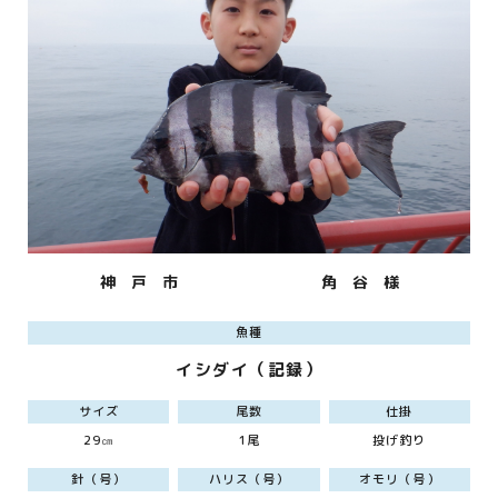
神 戸 市
角 谷 様
魚種
イシダイ（記録）
サイズ
尾数
仕掛
29㎝
1尾
投げ釣り
針（号）
ハリス（号）
オモリ（号）