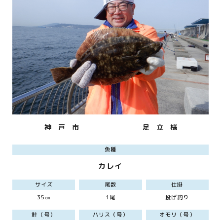
神 戸 市
足 立 様
魚種
カレイ
サイズ
尾数
仕掛
35㎝
1尾
投げ釣り
針（号）
ハリス（号）
オモリ（号）