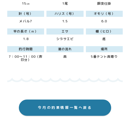
15㎝
1尾
胴突仕掛
針（号）
ハリス（号）
オモリ（号）
メバル7
1.5
6.0
竿の長さ（ｍ）
エサ
棚（ヒロ）
1.8
シラサエビ
底
釣行時間
潮の流れ
場所
7：00～11：00（昨
西
5番テント西寄り
日分）
今月の釣果情報一覧へ戻る