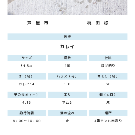
芦 屋 市
梶 田 様
魚種
カレイ
サイズ
尾数
仕掛
34.5㎝
1尾
投げ釣り
針（号）
ハリス（号）
オモリ（号）
カレイ14
5.0
30
竿の長さ（ｍ）
エサ
棚（ヒロ）
4.15
マムシ
底
釣行時間
潮の流れ
場所
6：00～10：00
止
4番テント西寄り