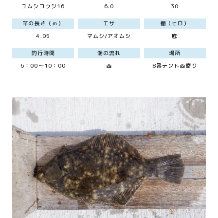
ユムシコウジ16
6.0
30
竿の長さ（ｍ）
エサ
棚（ヒロ）
4.05
マムシ/アオムシ
底
釣行時間
潮の流れ
場所
6：00～10：00
西
8番テント西寄り