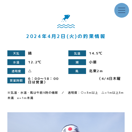
2024年4月2日(火)の釣果情報
晴
14.5℃
天気
気温
12.2℃
小潮
水温
潮
△
北東2m
透明度
風
6：00～18：00 （4/4日木曜
営業時間
日は営業）
※気温・水温・風は午前9時の情報 ／ 透明度：○=3m以上 △=1m以上3m
未満 ×=1m未満