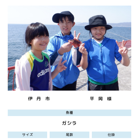
伊 丹 市
平 岡 様
魚種
ガシラ
サイズ
尾数
仕掛