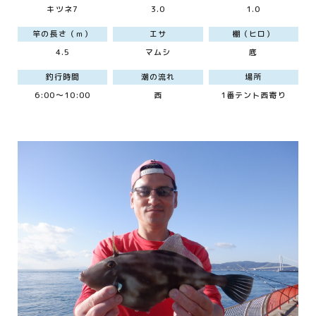
キツネ7
3.0
1.0
竿の長さ（ｍ）
エサ
棚（ヒロ）
4.5
マムシ
底
釣行時間
潮の流れ
場所
6:00～10:00
西
1番テント西寄り