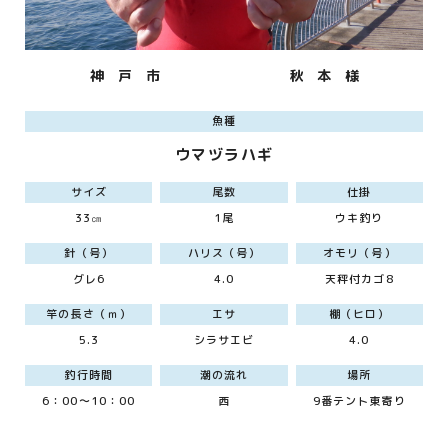
神 戸 市
秋 本 様
魚種
ウマヅラハギ
サイズ
尾数
仕掛
33㎝
1尾
ウキ釣り
針（号）
ハリス（号）
オモリ（号）
グレ6
4.0
天秤付カゴ8
竿の長さ（ｍ）
エサ
棚（ヒロ）
5.3
シラサエビ
4.0
釣行時間
潮の流れ
場所
6：00～10：00
西
9番テント東寄り