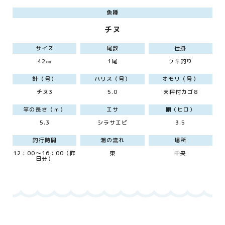
魚種
チヌ
サイズ
尾数
仕掛
42㎝
1尾
ウキ釣り
針（号）
ハリス（号）
オモリ（号）
チヌ3
5.0
天秤付カゴ8
竿の長さ（ｍ）
エサ
棚（ヒロ）
5.3
シラサエビ
3.5
釣行時間
潮の流れ
場所
12：00～16：00（昨
東
中央
日分）