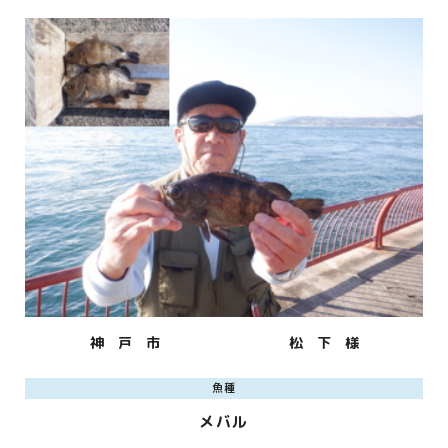
神 戸 市
松 下 様
魚種
メバル