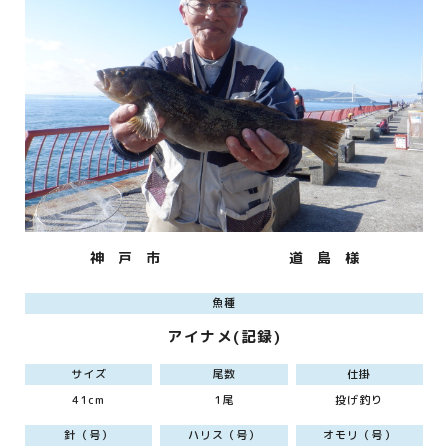
神 戸 市
道 島 様
魚種
アイナメ(記録)
サイズ
尾数
仕掛
41cm
1尾
投げ釣り
針（号）
ハリス（号）
オモリ（号）