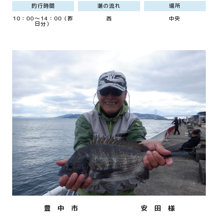
釣行時間
潮の流れ
場所
10：00～14：00（昨
西
中央
日分）
豊 中 市
安 田 様