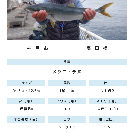
神 戸 市
髙 田 様
魚種
メジロ・チヌ
サイズ
尾数
仕掛
64.5㎝・42.5㎝
1尾・1尾
ウキ釣り
針（号）
ハリス（号）
オモリ（号）
伊勢尼6
4.0
天秤付カゴ8
竿の長さ（ｍ）
エサ
棚（ヒロ）
5.0
シラサエビ
5.5