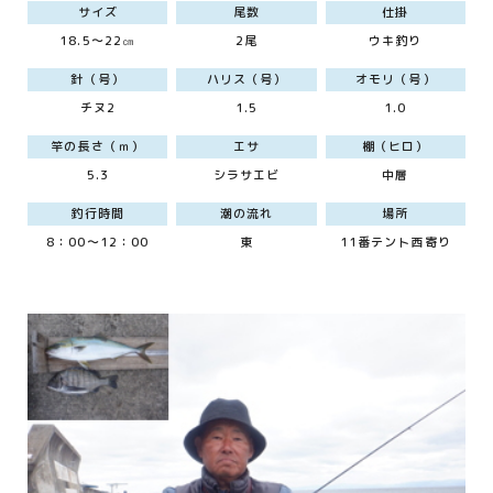
サイズ
尾数
仕掛
18.5～22㎝
2尾
ウキ釣り
針（号）
ハリス（号）
オモリ（号）
チヌ2
1.5
1.0
竿の長さ（ｍ）
エサ
棚（ヒロ）
5.3
シラサエビ
中層
釣行時間
潮の流れ
場所
8：00～12：00
東
11番テント西寄り