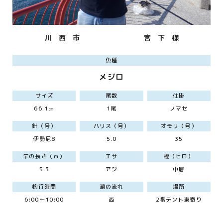
川 西 市
宮 下 様
魚種
メジロ
サイズ
尾数
仕掛
66.1㎝
1尾
ノマセ
針（号）
ハリス（号）
オモリ（号）
伊勢尼8
5.0
35
竿の長さ（ｍ）
エサ
棚（ヒロ）
5.3
アジ
中層
釣行時間
潮の流れ
場所
6:00～10:00
西
2番テント東寄り