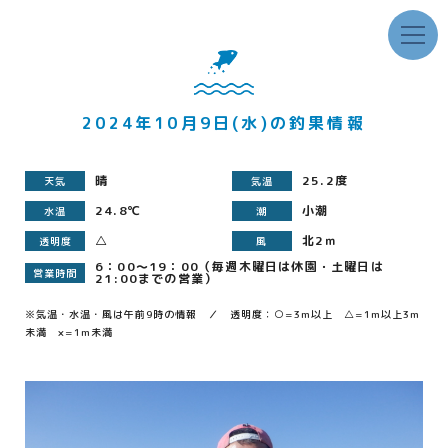
2024年10月9日(水)の釣果情報
晴
25.2度
天気
気温
24.8℃
小潮
水温
潮
△
北2ｍ
透明度
風
6：00～19：00（毎週木曜日は休園・土曜日は
営業時間
21:00までの営業）
※気温・水温・風は午前9時の情報 ／ 透明度：○=3m以上 △=1m以上3m
未満 ×=1m未満