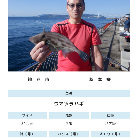
神 戸 市
秋 本 様
魚種
ウマヅラハギ
サイズ
尾数
仕掛
31.5㎝
1尾
ハゲ掛
針（号）
ハリス（号）
オモリ（号）