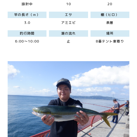
掛針中
10
20
竿の長さ（ｍ）
エサ
棚（ヒロ）
3.0
アミエビ
表層
釣行時間
潮の流れ
場所
6:00～10:00
止
8番テント東寄り