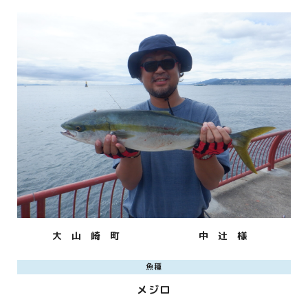
大 山 崎 町
中 辻 様
魚種
メジロ