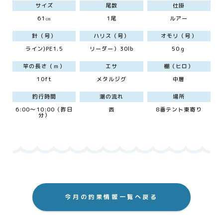
サイズ
尾数
仕掛
61㎝
1尾
ルアー
針（号）
ハリス（号）
オモリ（号）
ライン)PE1.5
リーダー）30lb
50ｇ
竿の長さ（ｍ）
エサ
棚（ヒロ）
10ft
メタルジグ
中層
釣行時間
潮の流れ
場所
6:00～10:00（昨日
西
8番テント東寄り
分）
今月の釣果情報一覧へ戻る