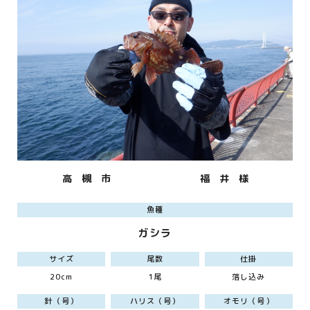
高 槻 市
福 井 様
魚種
ガシラ
サイズ
尾数
仕掛
20cm
1尾
落し込み
針（号）
ハリス（号）
オモリ（号）