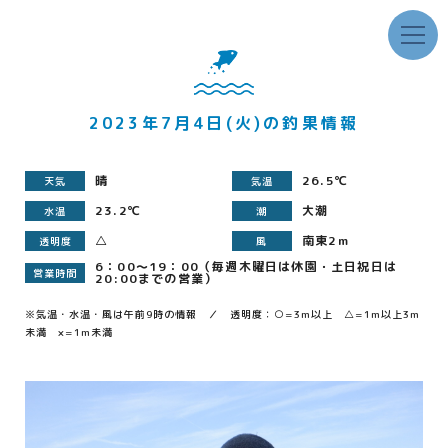
2023年7月4日(火)の釣果情報
晴
26.5℃
天気
気温
23.2℃
大潮
水温
潮
△
南東2m
透明度
風
6：00～19：00（毎週木曜日は休園・土日祝日は
営業時間
20:00までの営業）
※気温・水温・風は午前9時の情報 ／ 透明度：○=3m以上 △=1m以上3m
未満 ×=1m未満