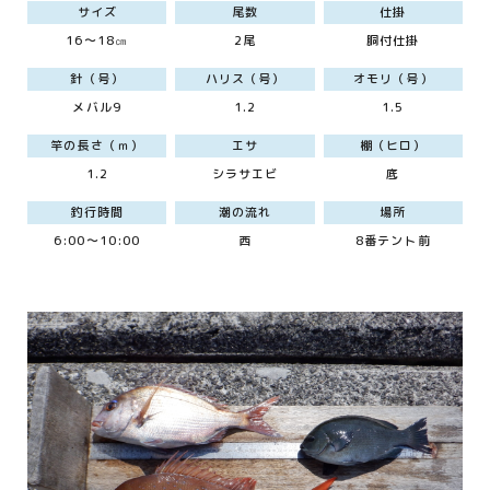
サイズ
尾数
仕掛
16～18㎝
2尾
胴付仕掛
針（号）
ハリス（号）
オモリ（号）
メバル9
1.2
1.5
竿の長さ（ｍ）
エサ
棚（ヒロ）
1.2
シラサエビ
底
釣行時間
潮の流れ
場所
6:00～10:00
西
8番テント前