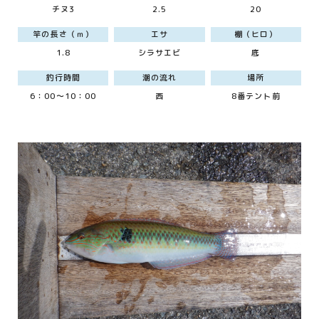
チヌ3
2.5
20
竿の長さ（ｍ）
エサ
棚（ヒロ）
1.8
シラサエビ
底
釣行時間
潮の流れ
場所
6：00～10：00
西
8番テント前