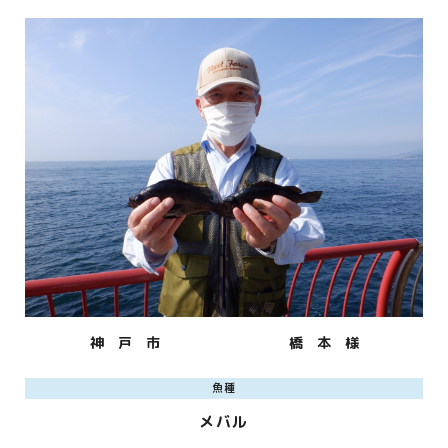
神 戸 市
橋 本 様
魚種
メバル