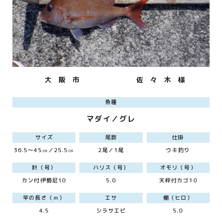
大 阪 市
佐 々 木 様
魚種
マダイ／グレ
サイズ
尾数
仕掛
36.5～45㎝／25.5㎝
2尾／1尾
ウキ釣り
針（号）
ハリス（号）
オモリ（号）
カン付伊勢尼10
5.0
天秤付カゴ10
竿の長さ（ｍ）
エサ
棚（ヒロ）
4.5
シラサエビ
5.0