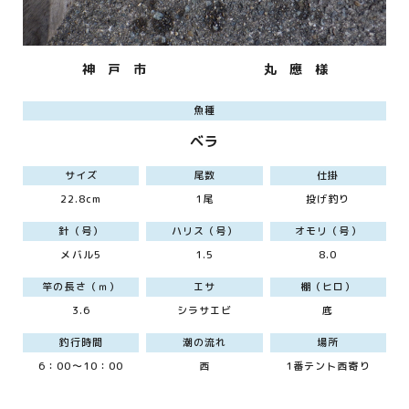
神 戸 市
丸 應 様
魚種
ベラ
サイズ
尾数
仕掛
22.8cm
1尾
投げ釣り
針（号）
ハリス（号）
オモリ（号）
メバル5
1.5
8.0
竿の長さ（ｍ）
エサ
棚（ヒロ）
3.6
シラサエビ
底
釣行時間
潮の流れ
場所
6：00～10：00
西
1番テント西寄り