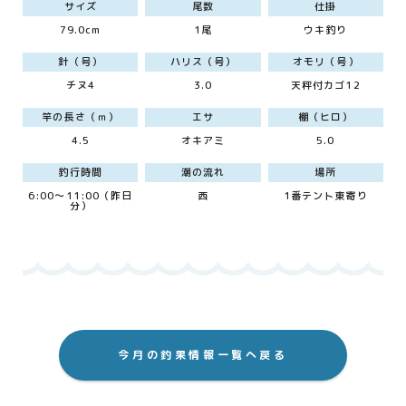
サイズ
尾数
仕掛
79.0cm
1尾
ウキ釣り
針（号）
ハリス（号）
オモリ（号）
チヌ4
3.0
天秤付カゴ12
竿の長さ（ｍ）
エサ
棚（ヒロ）
4.5
オキアミ
5.0
釣行時間
潮の流れ
場所
6:00～11:00（昨日
西
1番テント東寄り
分）
今月の釣果情報一覧へ戻る