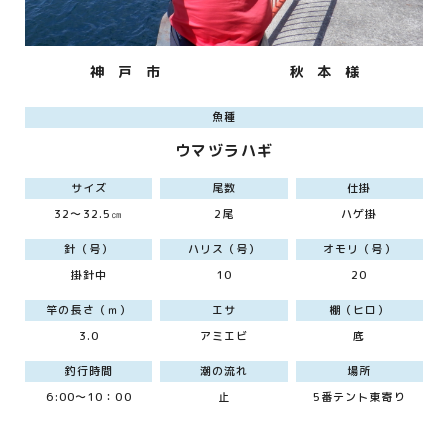
神 戸 市
秋 本 様
魚種
ウマヅラハギ
サイズ
尾数
仕掛
32～32.5㎝
2尾
ハゲ掛
針（号）
ハリス（号）
オモリ（号）
掛針中
10
20
竿の長さ（ｍ）
エサ
棚（ヒロ）
3.0
アミエビ
底
釣行時間
潮の流れ
場所
6:00～10：00
止
5番テント東寄り