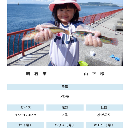
明 石 市
山 下 様
魚種
ベラ
サイズ
尾数
仕掛
16～17.8cm
2尾
投げ釣り
針（号）
ハリス（号）
オモリ（号）