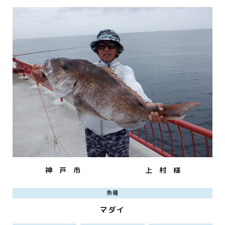
神 戸 市
上 村 様
魚種
マダイ