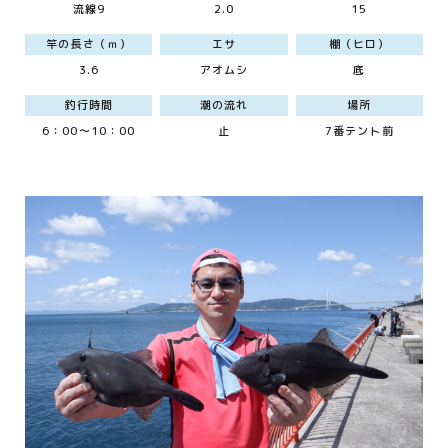
流線9
2.0
15
竿の長さ（ｍ）
エサ
棚（ヒロ）
3.6
アオムシ
底
釣行時間
潮の流れ
場所
6：00～10：00
止
7番テント前