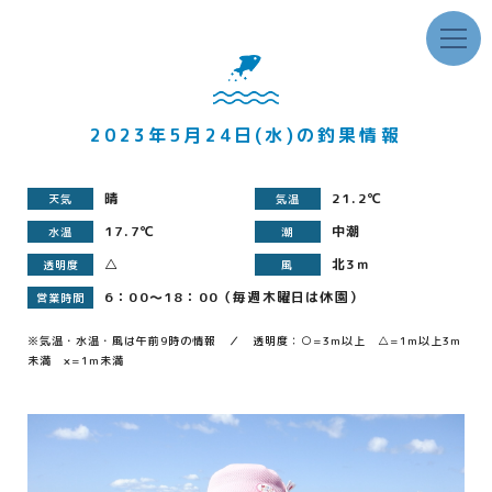
2023年5月24日(水)の釣果情報
晴
21.2℃
天気
気温
17.7℃
中潮
水温
潮
△
北3ｍ
透明度
風
6：00～18：00（毎週木曜日は休園）
営業時間
※気温・水温・風は午前9時の情報 ／ 透明度：○=3m以上 △=1m以上3m
未満 ×=1m未満