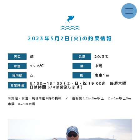
2023年5月2日(火)の釣果情報
晴
20.3℃
天気
気温
15.6℃
中潮
水温
潮
△
南東1ｍ
透明度
風
6：00～18：00（土・日・祝 19:00迄 毎週木曜
営業時間
日は休園 5/4は営業します）
※気温・水温・風は午前9時の情報 ／ 透明度：○=3m以上 △=1m以上3m
未満 ×=1m未満