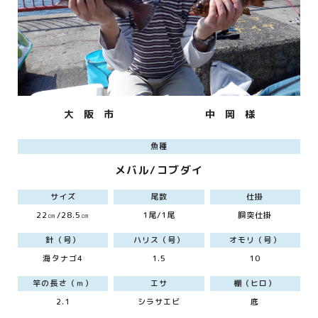
大 阪 市
中 岡 様
魚種
メバル/コブダイ
サイズ
尾数
仕掛
22㎝/28.5㎝
1尾/1尾
胴突仕掛
針（号）
ハリス（号）
オモリ（号）
海タナゴ4
1.5
10
竿の長さ（ｍ）
エサ
棚（ヒロ）
2.1
シラサエビ
底