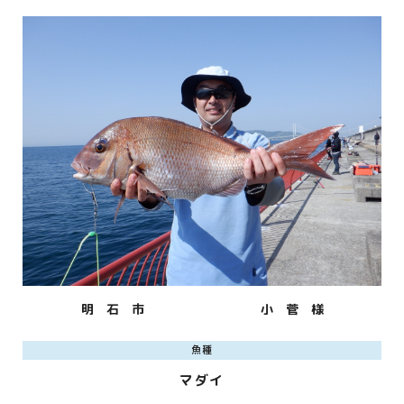
明 石 市
小 菅 様
魚種
マダイ