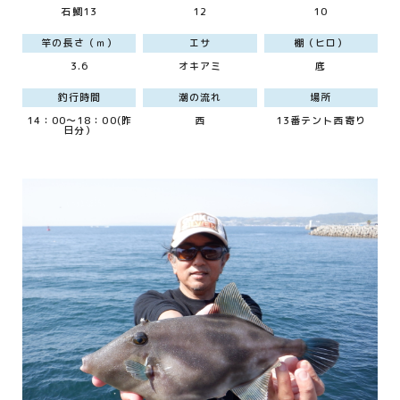
石鯛13
12
10
竿の長さ（ｍ）
エサ
棚（ヒロ）
3.6
オキアミ
底
釣行時間
潮の流れ
場所
14：00～18：00(昨
西
13番テント西寄り
日分）