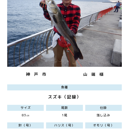
神 戸 市
山 端 様
魚種
スズキ（記録）
サイズ
尾数
仕掛
83㎝
1尾
落し込み
針（号）
ハリス（号）
オモリ（号）