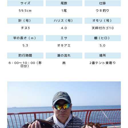
サイズ
尾数
仕掛
59.5cm
1尾
ウキ釣り
針（号）
ハリス（号）
オモリ（号）
チヌ3
4.0
天秤付カゴ10
竿の長さ（ｍ）
エサ
棚（ヒロ）
5.3
オキアミ
5.0
釣行時間
潮の流れ
場所
6：00～10：00（昨
西
2番テント東寄り
日分）