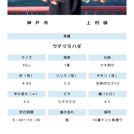
神 戸 市
上 村 様
魚種
ウマヅラハギ
サイズ
尾数
仕掛
30㎝
1尾
ウキ釣り
針（号）
ハリス（号）
オモリ（号）
チヌ4
5.0
天秤付カゴ10
竿の長さ（ｍ）
エサ
棚（ヒロ）
4.5
シラサエビ
4.5
釣行時間
潮の流れ
場所
6：00～10：00
西
14番テント西寄り