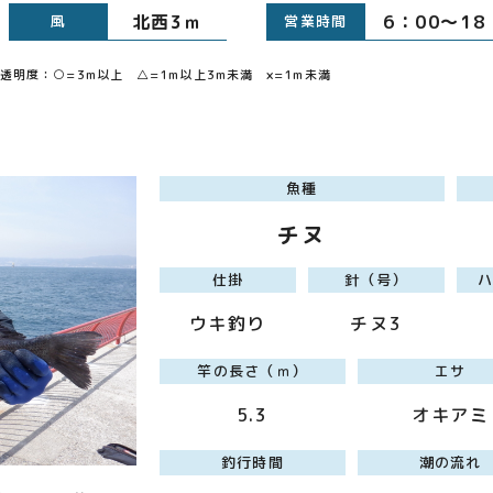
北西3ｍ
6：00～1
風
営業時間
明度：○=3m以上 △=1m以上3m未満 ×=1m未満
魚種
チヌ
仕掛
針（号）
ウキ釣り
チヌ3
竿の長さ（ｍ）
エサ
5.3
オキアミ
釣行時間
潮の流れ