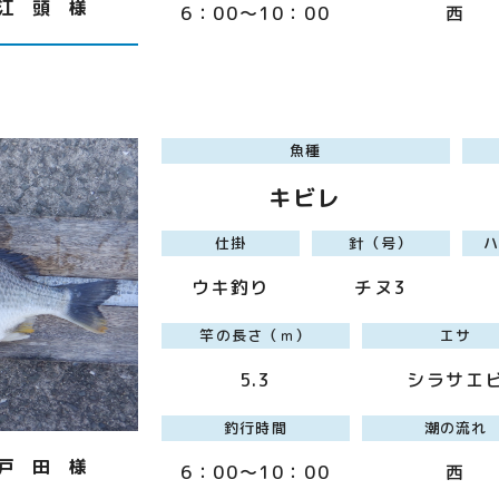
江 頭 様
6：00～10：00
西
魚種
キビレ
仕掛
針（号）
ウキ釣り
チヌ3
竿の長さ（ｍ）
エサ
5.3
シラサエ
釣行時間
潮の流れ
戸 田 様
6：00～10：00
西