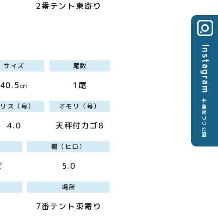
2番テント東寄り
Instagram
サイズ
尾数
40.5㎝
1尾
平磯海づり公園
ハリス（号）
オモリ（号）
4.0
天秤付カゴ8
棚（ヒロ）
ビ
5.0
場所
7番テント東寄り