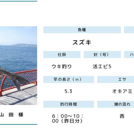
魚種
スズキ
仕掛
針（号）
ウキ釣り
活エビ5
竿の長さ（ｍ）
エサ
5.3
オキアミ
釣行時間
潮の流れ
山 田 様
6：00～10：
西
00（昨日分）