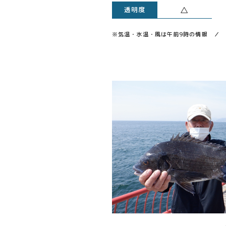
△
透明度
※気温・水温・風は午前9時の情報 ／ 透