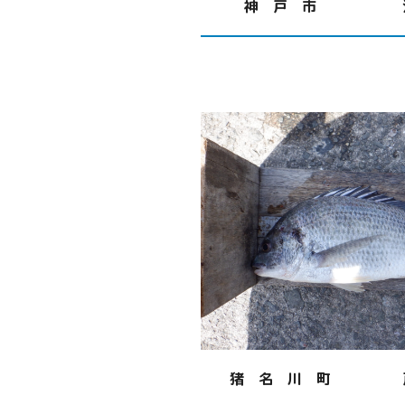
神 戸 市
猪 名 川 町