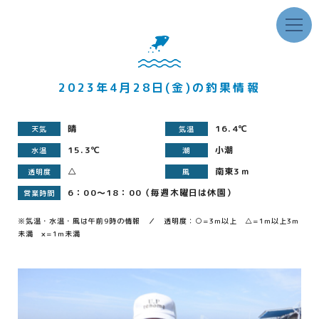
2023年4月28日(金)の釣果情報
晴
16.4℃
天気
気温
15.3℃
小潮
水温
潮
△
南東3ｍ
透明度
風
6：00～18：00（毎週木曜日は休園）
営業時間
※気温・水温・風は午前9時の情報 ／ 透明度：○=3m以上 △=1m以上3m
未満 ×=1m未満