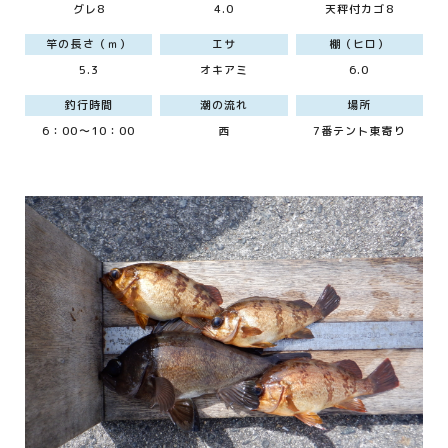
グレ8
4.0
天秤付カゴ8
竿の長さ（ｍ）
エサ
棚（ヒロ）
5.3
オキアミ
6.0
釣行時間
潮の流れ
場所
6：00～10：00
西
7番テント東寄り