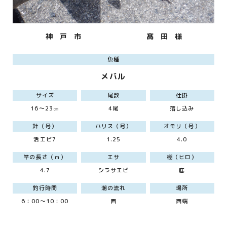
神 戸 市
髙 田 様
魚種
メバル
サイズ
尾数
仕掛
16～23㎝
4尾
落し込み
針（号）
ハリス（号）
オモリ（号）
活エビ7
1.25
4.0
竿の長さ（ｍ）
エサ
棚（ヒロ）
4.7
シラサエビ
底
釣行時間
潮の流れ
場所
6：00～10：00
西
西端