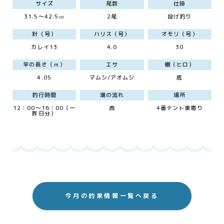
サイズ
尾数
仕掛
31.5～42.5㎝
2尾
投げ釣り
針（号）
ハリス（号）
オモリ（号）
カレイ13
4.0
30
竿の長さ（ｍ）
エサ
棚（ヒロ）
4.05
マムシ/アオムシ
底
釣行時間
潮の流れ
場所
12：00～16：00（一
西
4番テント東寄り
昨日分）
今月の釣果情報一覧へ戻る