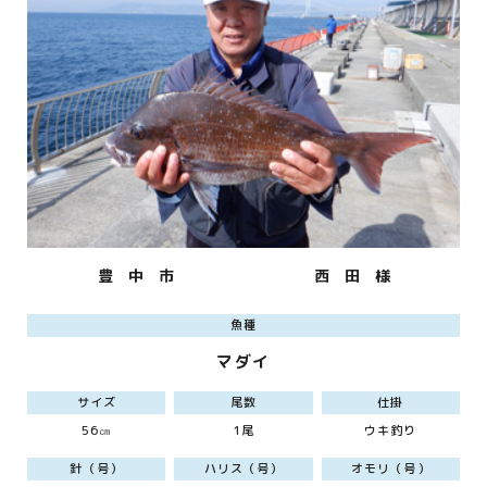
豊 中 市
西 田 様
魚種
マダイ
サイズ
尾数
仕掛
56㎝
1尾
ウキ釣り
針（号）
ハリス（号）
オモリ（号）