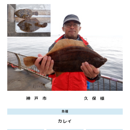
神 戸 市
久 保 様
魚種
カレイ