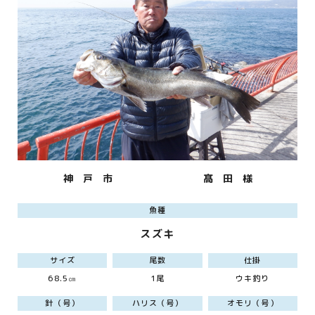
神 戸 市
髙 田 様
魚種
スズキ
サイズ
尾数
仕掛
68.5㎝
1尾
ウキ釣り
針（号）
ハリス（号）
オモリ（号）