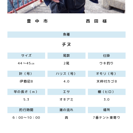
豊 中 市
西 田 様
魚種
チヌ
サイズ
尾数
仕掛
44～45㎝
2尾
ウキ釣り
針（号）
ハリス（号）
オモリ（号）
伊勢尼8
4.0
天秤付カゴ8
竿の長さ（ｍ）
エサ
棚（ヒロ）
5.3
オキアミ
3.0
釣行時間
潮の流れ
場所
6：00～10：00
西
7番テント東寄り