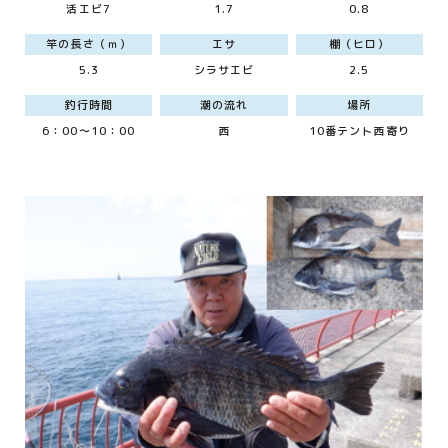
活エビ7
1.7
0.8
竿の長さ（ｍ）
エサ
棚（ヒロ）
5.3
シラサエビ
2.5
釣行時間
潮の流れ
場所
6：00～10：00
西
10番テント西寄り