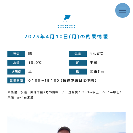
2023年4月10日(月)の釣果情報
晴
14.0℃
天気
気温
13.9℃
中潮
水温
潮
△
北東3ｍ
透明度
風
6：00～18：00（毎週木曜日は休園）
営業時間
※気温・水温・風は午前9時の情報 ／ 透明度：○=3m以上 △=1m以上3m
未満 ×=1m未満