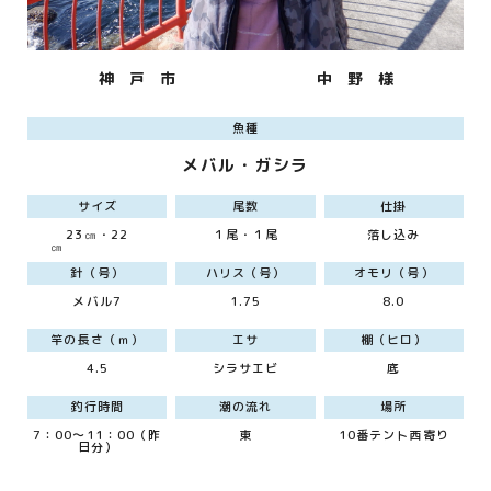
神 戸 市
中 野 様
魚種
メバル・ガシラ
サイズ
尾数
仕掛
23㎝・22
１尾・１尾
落し込み
㎝
針（号）
ハリス（号）
オモリ（号）
メバル7
1.75
8.0
竿の長さ（ｍ）
エサ
棚（ヒロ）
4.5
シラサエビ
底
釣行時間
潮の流れ
場所
7：00～11：00（昨
東
10番テント西寄り
日分）