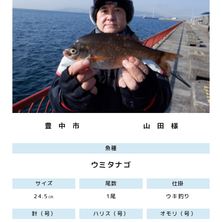
豊 中 市
山 田 様
魚種
ウミタナゴ
サイズ
尾数
仕掛
24.5㎝
1尾
ウキ釣り
針（号）
ハリス（号）
オモリ（号）