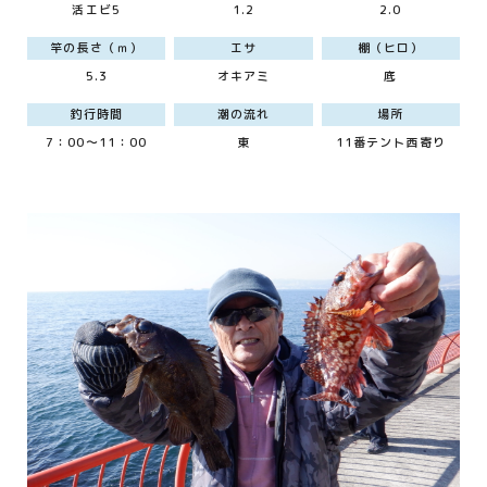
活エビ5
1.2
2.0
竿の長さ（ｍ）
エサ
棚（ヒロ）
5.3
オキアミ
底
釣行時間
潮の流れ
場所
7：00～11：00
東
11番テント西寄り