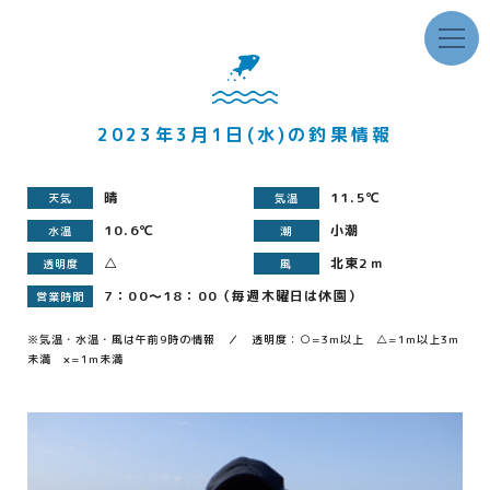
2023年3月1日(水)の釣果情報
晴
11.5℃
天気
気温
10.6℃
小潮
水温
潮
△
北東2ｍ
透明度
風
7：00～18：00（毎週木曜日は休園）
営業時間
※気温・水温・風は午前9時の情報 ／ 透明度：○=3m以上 △=1m以上3m
未満 ×=1m未満