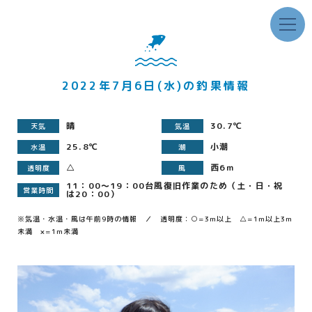
2022年7月6日(水)の釣果情報
晴
30.7℃
天気
気温
25.8℃
小潮
水温
潮
△
西6ｍ
透明度
風
11：00～19：00台風復旧作業のため（土・日・祝
営業時間
は20：00）
※気温・水温・風は午前9時の情報 ／ 透明度：○=3m以上 △=1m以上3m
未満 ×=1m未満