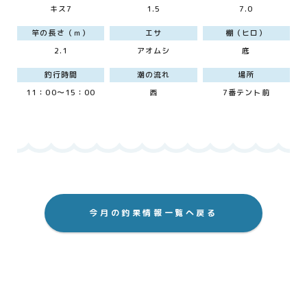
キス7
1.5
7.0
竿の長さ（ｍ）
エサ
棚（ヒロ）
2.1
アオムシ
底
釣行時間
潮の流れ
場所
11：00～15：00
西
7番テント前
今月の釣果情報一覧へ戻る