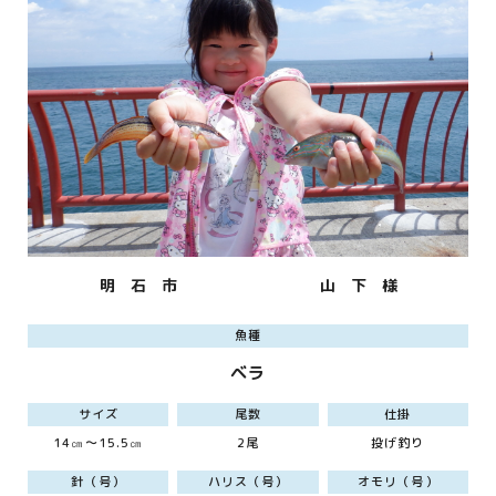
明 石 市
山 下 様
魚種
ベラ
サイズ
尾数
仕掛
14㎝～15.5㎝
2尾
投げ釣り
針（号）
ハリス（号）
オモリ（号）