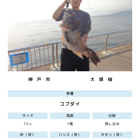
神 戸 市
大 塚 様
魚種
コブダイ
サイズ
尾数
仕掛
72㎝
1尾
落し込み
針（号）
ハリス（号）
オモリ（号）