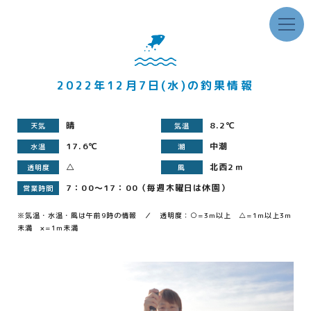
2022年12月7日(水)の釣果情報
晴
8.2℃
天気
気温
17.6℃
中潮
水温
潮
△
北西2ｍ
透明度
風
7：00～17：00（毎週木曜日は休園）
営業時間
※気温・水温・風は午前9時の情報 ／ 透明度：○=3m以上 △=1m以上3m
未満 ×=1m未満