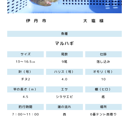
伊 丹 市
大 塩 様
魚種
マルハギ
サイズ
尾数
仕掛
13～16.5㎝
9尾
落し込み
針（号）
ハリス（号）
オモリ（号）
チヌ2
4.0
10
竿の長さ（ｍ）
エサ
棚（ヒロ）
4.5
シラサエビ
底
釣行時間
潮の流れ
場所
7：00～11：00
西
6番テント西寄り