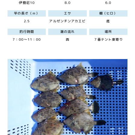
伊勢尼10
8.0
6.0
竿の長さ（ｍ）
エサ
棚（ヒロ）
2.5
アルゼンチンアカエビ
底
釣行時間
潮の流れ
場所
7：00～11：00
西
７番テント東寄り