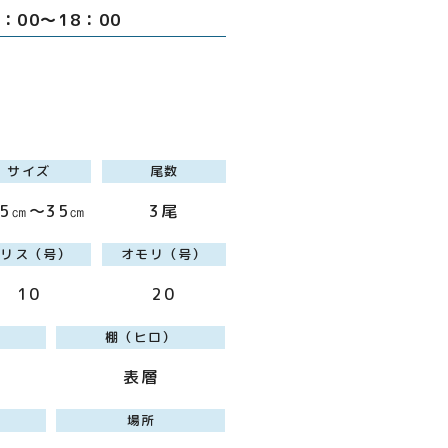
6：00～18：00
サイズ
尾数
.5㎝～35㎝
3尾
ハリス（号）
オモリ（号）
10
20
棚（ヒロ）
表層
場所