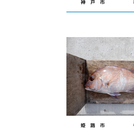
神 戸 市
姫 路 市