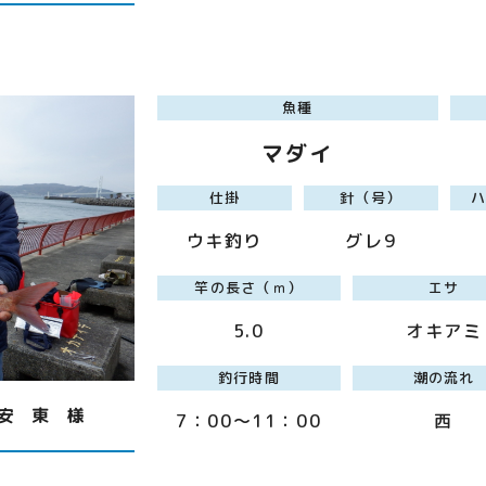
魚種
マダイ
仕掛
針（号）
ウキ釣り
グレ9
竿の長さ（ｍ）
エサ
5.0
オキアミ
釣行時間
潮の流れ
安 東 様
7：00～11：00
西