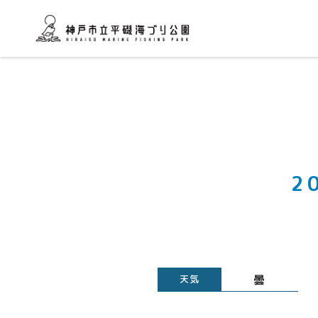
2
曇
天気