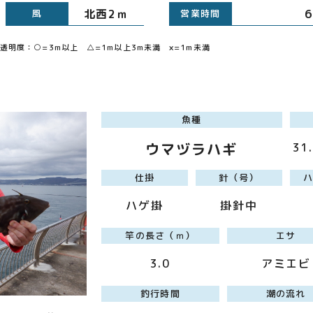
北西2ｍ
風
営業時間
明度：○=3m以上 △=1m以上3m未満 ×=1m未満
魚種
ウマヅラハギ
31
仕掛
針（号）
ハゲ掛
掛針中
竿の長さ（ｍ）
エサ
3.0
アミエビ
釣行時間
潮の流れ