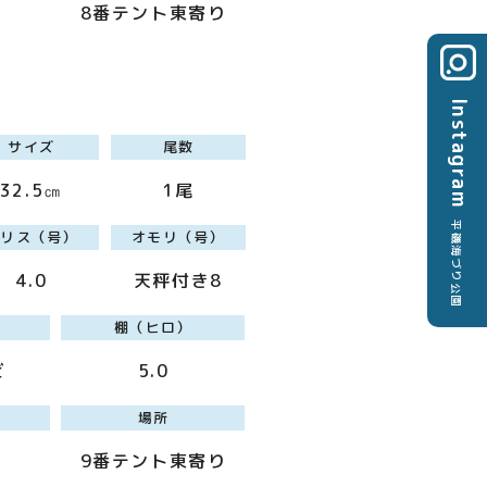
8番テント東寄り
Instagram
サイズ
尾数
32.5㎝
1尾
平磯海づり公園
ハリス（号）
オモリ（号）
4.0
天秤付き8
棚（ヒロ）
ビ
5.0
場所
9番テント東寄り