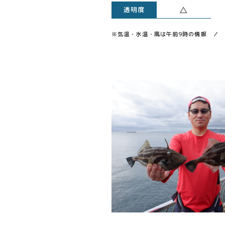
△
透明度
※気温・水温・風は午前9時の情報 ／ 透