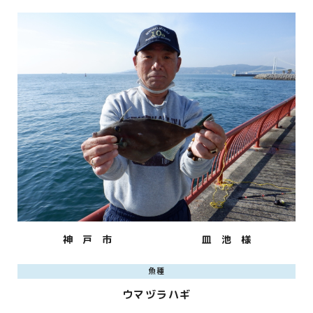
神 戸 市
皿 池 様
魚種
ウマヅラハギ