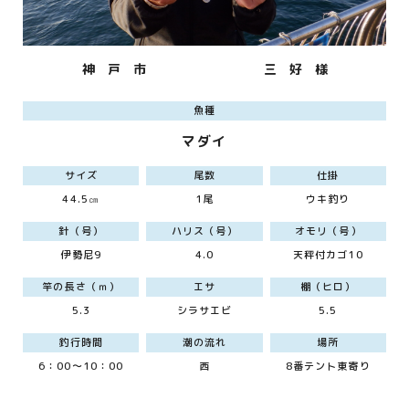
神 戸 市
三 好 様
魚種
マダイ
サイズ
尾数
仕掛
44.5㎝
1尾
ウキ釣り
針（号）
ハリス（号）
オモリ（号）
伊勢尼9
4.0
天秤付カゴ10
竿の長さ（ｍ）
エサ
棚（ヒロ）
5.3
シラサエビ
5.5
釣行時間
潮の流れ
場所
6：00～10：00
西
8番テント東寄り