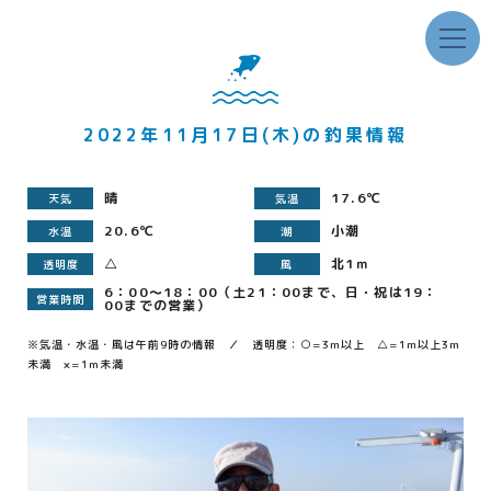
2022年11月17日(木)の釣果情報
晴
17.6℃
天気
気温
20.6℃
小潮
水温
潮
△
北1ｍ
透明度
風
6：00～18：00（土21：00まで、日・祝は19：
営業時間
00までの営業）
※気温・水温・風は午前9時の情報 ／ 透明度：○=3m以上 △=1m以上3m
未満 ×=1m未満