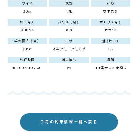
サイズ
尾数
仕掛
30㎝
1尾
ウキ釣り
針（号）
ハリス（号）
オモリ（号）
スキン6
0.8
カゴ10
竿の長さ（ｍ）
エサ
棚（ヒロ）
3.6ｍ
オキアミ・アミエビ
1.5
釣行時間
潮の流れ
場所
6：00～10：00
西
１4番テント東寄り
今月の釣果情報一覧へ戻る