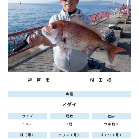
神 戸 市
村 田 様
魚種
マダイ
サイズ
尾数
仕掛
58㎝
1尾
ウキ釣り
針（号）
ハリス（号）
オモリ（号）