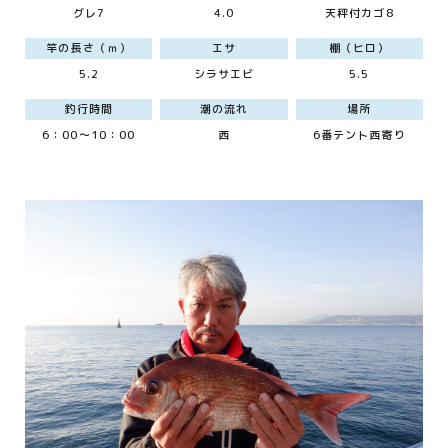
グレ7
4.0
天秤付カゴ8
竿の長さ（ｍ）
エサ
棚（ヒロ）
5.2
シラサエビ
5.5
釣行時間
潮の流れ
場所
6：00～10：00
西
6番テント西寄り