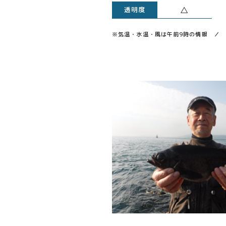
△
透明度
※気温・水温・風は午前9時の情報 ／ 透