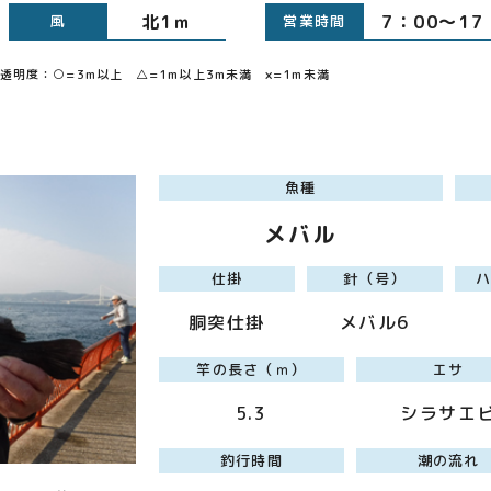
北1ｍ
7：00～1
風
営業時間
明度：○=3m以上 △=1m以上3m未満 ×=1m未満
魚種
メバル
仕掛
針（号）
胴突仕掛
メバル6
竿の長さ（ｍ）
エサ
5.3
シラサエ
釣行時間
潮の流れ