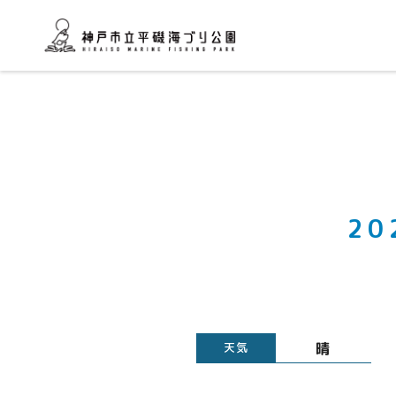
2
晴
天気