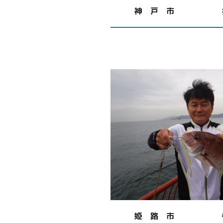
神 戸 市
姫 路 市