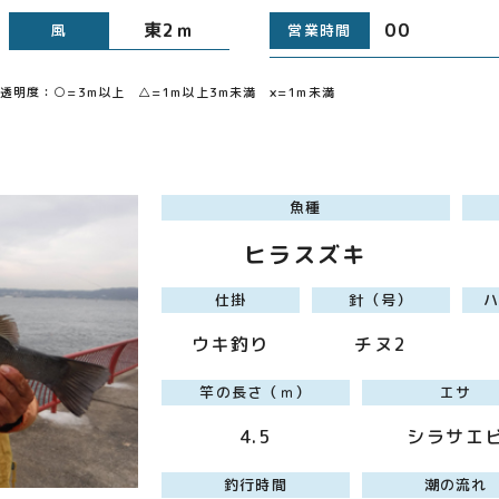
6
東2ｍ
00 （
風
営業時間
明度：○=3m以上 △=1m以上3m未満 ×=1m未満
魚種
ヒラスズキ
仕掛
針（号）
ウキ釣り
チヌ2
竿の長さ（ｍ）
エサ
4.5
シラサエ
釣行時間
潮の流れ