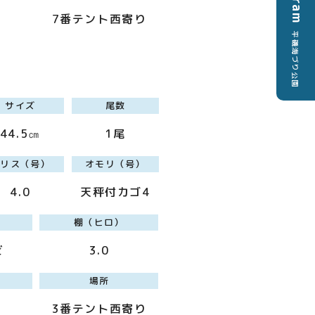
7番テント西寄り
平磯海づり公園
サイズ
尾数
44.5㎝
1尾
ハリス（号）
オモリ（号）
4.0
天秤付カゴ4
棚（ヒロ）
ビ
3.0
場所
3番テント西寄り