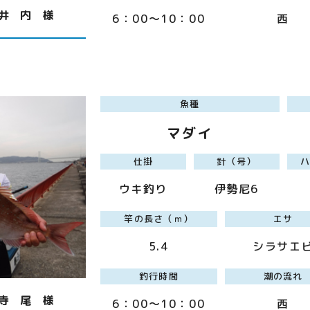
井 内 様
6：00～10：00
西
魚種
マダイ
仕掛
針（号）
ウキ釣り
伊勢尼6
竿の長さ（ｍ）
エサ
5.4
シラサエ
釣行時間
潮の流れ
寺 尾 様
6：00～10：00
西