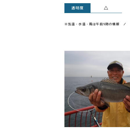
△
透明度
※気温・水温・風は午前9時の情報 ／ 透