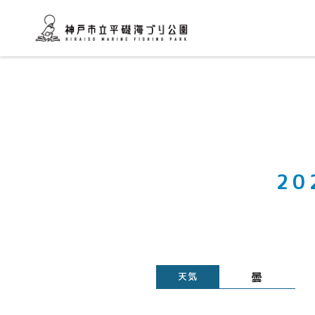
2
曇
天気