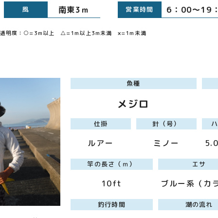
南東3ｍ
6：00～19
風
営業時間
明度：○=3m以上 △=1m以上3m未満 ×=1m未満
魚種
メジロ
仕掛
針（号）
ルアー
ミノー
5.
竿の長さ（ｍ）
エサ
10ft
ブルー系（カ
釣行時間
潮の流れ