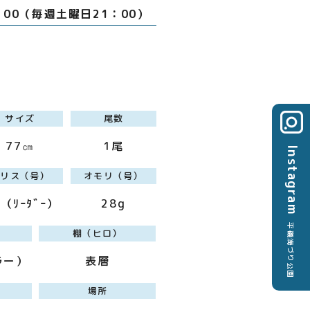
：00（毎週土曜日21：00）
サイズ
尾数
77㎝
1尾
Instagram
ハリス（号）
オモリ（号）
0（ﾘｰﾀﾞｰ）
28g
平磯海づり公園
棚（ヒロ）
ラー）
表層
場所