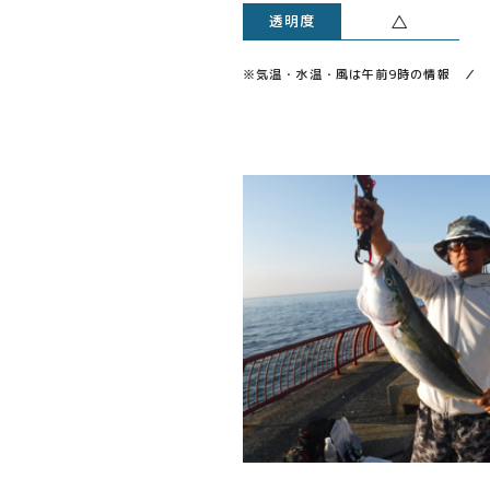
△
透明度
※気温・水温・風は午前9時の情報 ／ 透