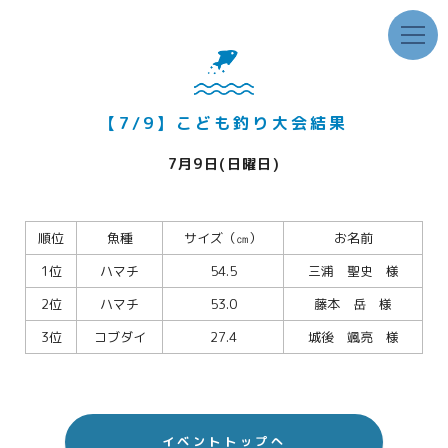
【7/9】こども釣り大会結果
7月9日(日曜日)
順位
魚種
サイズ（㎝）
お名前
1位
ハマチ
54.5
三浦 聖史 様
2位
ハマチ
53.0
藤本 岳 様
3位
コブダイ
27.4
城後 颯亮 様
イベントトップへ