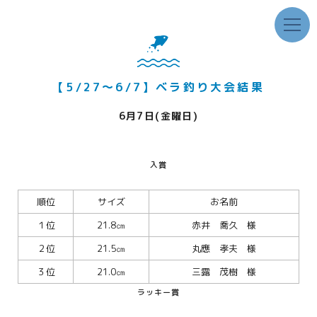
【5/27～6/7】ベラ釣り大会結果
6月7日(金曜日)
入賞
順位
サイズ
お名前
１位
21.8㎝
赤井 喬久 様
２位
21.5㎝
丸應 孝夫 様
３位
21.0㎝
三露 茂樹 様
ラッキー賞