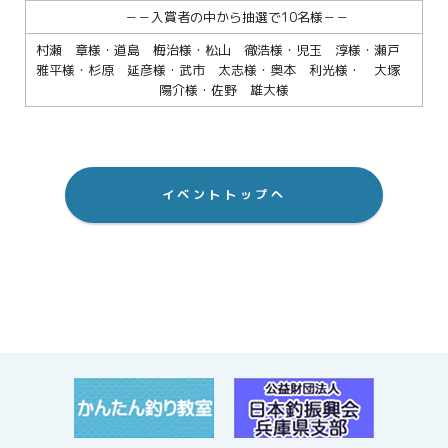
－－入賞者の中から抽選で10名様－－
村瀬 章様・道島 梅治様・松山 徹浩様・児玉 淳様・瀬戸
雅平様・杉原 延彦様・武市 太志様・奥本 利光様・ 大塚
陽介様・佐野 雄大様
イベントトップへ