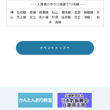
－－入賞者の中から抽選で10名様－－
榊 弘和様・渡瀬 昌義様・松山 徹浩様・武居 瑞穂様・形
山 芳之様・足立 和人様・杉原 延彦様・児玉 淳様・ 秋
本 逸様
イベントトップへ