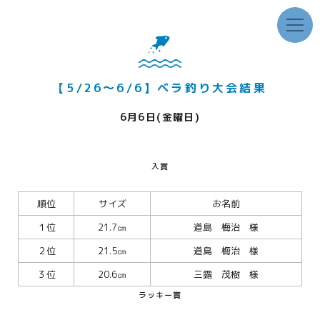
【5/26～6/6】ベラ釣り大会結果
6月6日(金曜日)
入賞
順位
サイズ
お名前
１位
21.7㎝
道島 梅治 様
２位
21.5㎝
道島 梅治 様
３位
20.6㎝
三露 茂樹 様
ラッキー賞