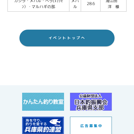
ガシラ・メバル・ベラ(ｷｭｳｾ
メバ
海江田
28.6
ﾝ）・マルハギの部
ル
洋 様
イベントトップへ