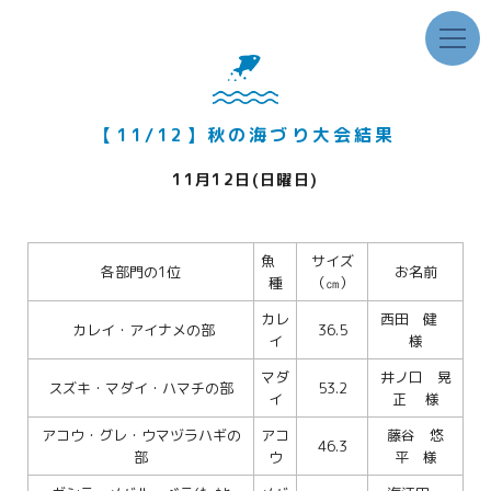
【11/12】秋の海づり大会結果
11月12日(日曜日)
魚
サイズ
各部門の1位
お名前
種
（㎝）
カレ
西田 健
カレイ・アイナメの部
36.5
イ
様
マダ
井ノ口 晃
スズキ・マダイ・ハマチの部
53.2
イ
正 様
アコウ・グレ・ウマヅラハギの
アコ
藤谷 悠
46.3
部
ウ
平 様