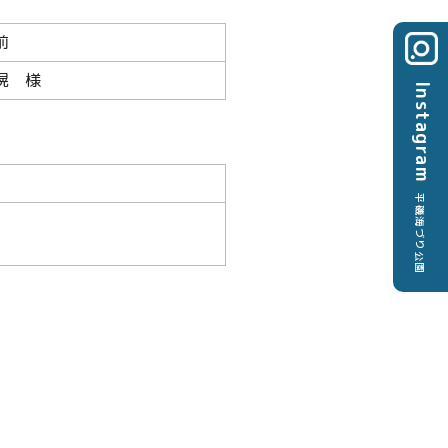
前
滉 様
Instagram
平磯海づり公園
良平様・合田 仁史様
様