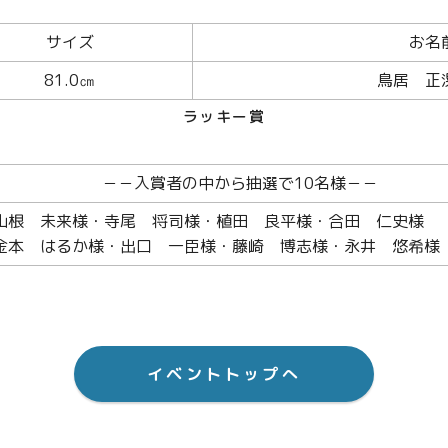
サイズ
お名
81.0㎝
鳥居 正
ラッキー賞
－－入賞者の中から抽選で10名様－－
梅治様・山根 未来様・寺尾 将司様・植田 
金本 はるか様・出口 一臣様・藤崎 博志様・永井 悠希
イベントトップへ