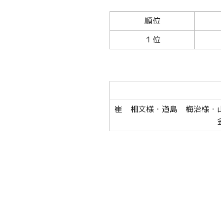
順位
１位
崔 相文様・道島 