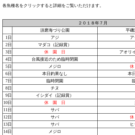
各魚種名をクリックすると詳細をご覧いただけます。
２０１８年７月
須磨海づり公園
平磯
1日
アジ
ア
2日
マダコ（記録賞）
3日
休 園 日
アオリ
4日
台風接近のため臨時閉園
5日
メジロ
休
6日
本日釣果なし
本
7日
臨時閉園
8日
チヌ
9日
イシダイ（記録賞）
10日
休 園 日
11日
サバ
12日
サバ
休
13日
サバ
ヒ
14日
メジロ