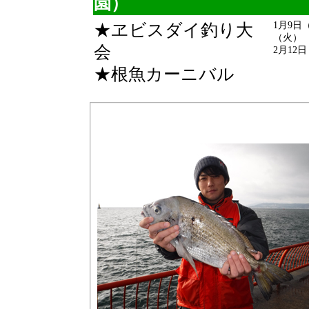
園）
1月9日
★ヱビスダイ釣り大
（火）
会
2月12
★根魚カーニバル