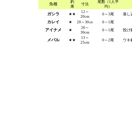
釣
尾数（1人平
魚種
寸法
果
均）
12～
ガシラ
★★
0～3尾
落し
20cm
カレイ
★
20～30㎝
0～1尾
20～
アイナメ
★
0～1尾
投げ
30cm
13～
メバル
★★
0～2尾
ウキ
25cm