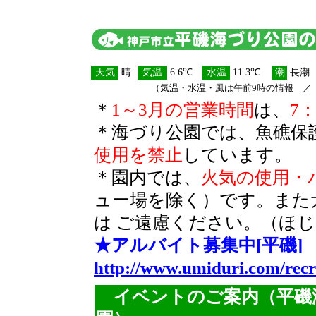
天気
晴
気温
6.6℃
水温
11.3℃
潮
長潮
（気温・水温・風は午前9時の情報 ／ 透
＊
1～3月の営業時間
は、
7：
＊海づり公園では、魚礁保
使用を禁止
しています。
＊園内では、
火気の使用・
ュー場を除く）です。また
は ご遠慮ください。（ほ
★アルバイト募集中[平磯]
http://www.umiduri.com/recr
イベントのご案内（平磯