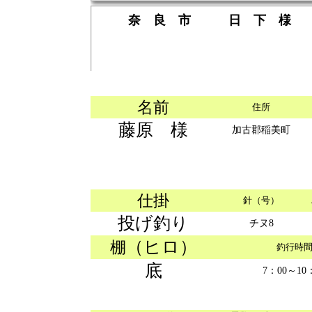
奈 良 市 日 下 様
名前
住所
藤原 様
加古郡稲美町
仕掛
針（号）
投げ釣り
チヌ8
（ヒロ）
棚
釣行時
底
7：00～10