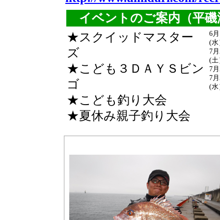
イベントのご案内（平磯
6月
★スクイッドマスター
(水
ズ
7月
(土
★こども３ＤＡＹＳビン
7月
7月
ゴ
(水
★こども釣り大会
★夏休み親子釣り大会