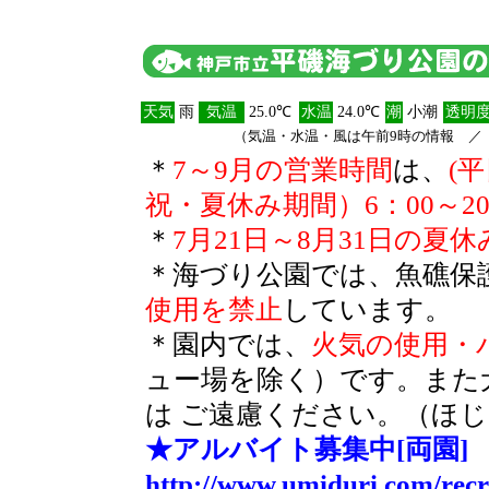
天気
雨
気温
25.0℃
水温
24.0℃
潮
小潮
透明
（気温・水温・風は午前9時の情報 ／ 透
＊
7～9月の営業時間
は、
(
祝・夏休み期間）6：00～20
＊
7月21日～8月31日の夏
＊海づり公園では、魚礁保
使用を禁止
しています。
＊園内では、
火気の使用・
ュー場を除く）です。また
は ご遠慮ください。（ほ
★アルバイト募集中[両園]
http://www.umiduri.com/recr