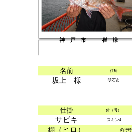
神 戸 市 崔 様
名前
住所
坂上 様
明石市
仕掛
針（号）
サビキ
スキン4
（ヒロ）
棚
釣行時