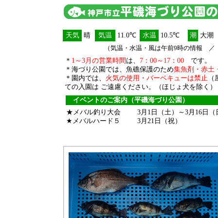
天気
晴
気温
11.0℃
水温
10.5℃
潮
大潮
（気温・水温・風は午前9時の情報 ／ 透
＊
1～3月の営業時間
は、
7：00～17：00
です。
＊海づり公園では、魚礁保護のため
集魚剤・赤土
＊園内では、
火気の使用・バーベキューは禁止
（
ての入園は ご遠慮ください。（ほじょ犬を除く）
イベントのご案内（平磯海づり公園）
★メバル釣り大会
3月1日（土）～3月16日（
★メバルハード５
3月21日（祝）