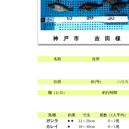
神 戸 市 吉 田 様
名前
住所
仕掛
針(号)
ハリス
棚（ヒロ）
釣行時間
魚種
釣果
寸法
尾数（1人平均）
ガシラ
★★
12～20cm
0～2尾
カレイ
★
16～30cm
0～1尾