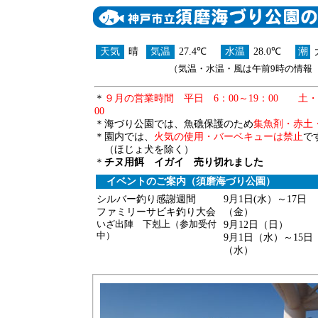
天気
晴
気温
27.4℃
水温
28.0℃
潮
（気温・水温・風は午前9時の情報 ／
＊
９月の営業時間 平日 6：00～19：00 土・日
00
＊海づり公園では、魚礁保護のため
集魚剤・赤土
＊園内では、
火気の使用・バーベキューは禁止
で
（ほじょ犬を除く）
＊
チヌ用餌 イガイ 売り切れました
イベントのご案内（須磨海づり公園）
シルバー釣り感謝週間
9月1日(水）～17日
ファミリーサビキ釣り大会
（金）
いざ出陣 下剋上（参加受付
9月12日（日）
中）
9月1日（水）～15日
（水）