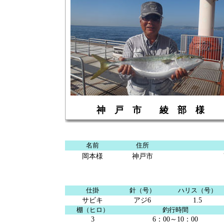
神 戸 市 綾 部 様
名前
住所
岡本様
神戸市
仕掛
針（号）
ハリス（号）
サビキ
アジ6
1.5
棚（ヒロ）
釣行時間
3
6：00～10：00