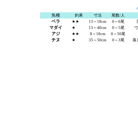
魚種
釣果
寸法
尾数/人
ベラ
★★
13～18cm
0～6尾
マダイ
★
13～40cm
0～5尾
アジ
★★
8～18cm
0～50尾
チヌ
★
35～50cm
0～3尾
落