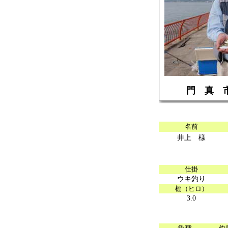
門 真
名前
井上 様
仕掛
ウキ釣り
棚（ヒロ）
3.0