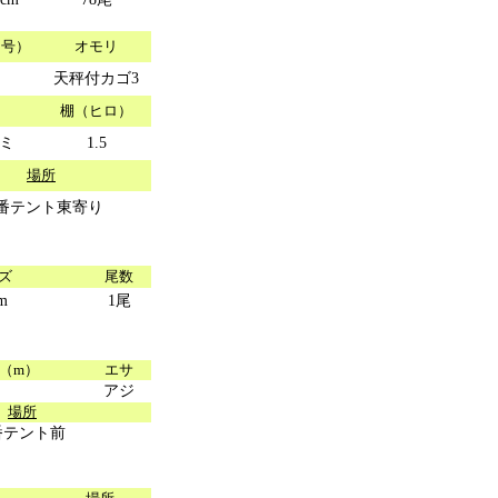
（号）
オモリ
天秤付カゴ3
棚（ヒロ）
ミ
1.5
場所
2番テント東寄り
ズ
尾数
m
1尾
（m）
エサ
アジ
場所
番テント前