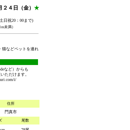
月２４日（金）
★
 (土日祝20：00まで)
1m未満）
・猫などペットを連れ
odeなど）からも
覧いただけます。
uri.com/i/
住所
門真市
ズ
尾数
7cm
78尾