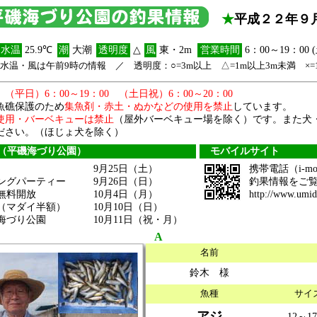
★
平成２２年９
水温
25.9℃
潮
大潮
透明度
△
風
東・2m
営業時間
6：00～19：00
水温・風は午前9時の情報 ／ 透明度：○=3m以上 △=1m以上3m未満 ×=
（平日）6：00～19：00 （土日祝）6：00～20：00
魚礁保護のため
集魚剤・赤土・ぬかなどの使用を禁止
しています。
使用・バーベキューは禁止
（屋外バーベキュー場を除く）です。また犬
ださい。（ほじょ犬を除く）
（平磯海づり公園）
モバイルサイト
9月25日（土）
携帯電話（i-m
ングパーティー
9月26日（日）
釣果情報をご
無料開放
10月4日（月）
http://www.umid
（マダイ半額）
10月10日（日）
海づり公園
10月11日（祝・月）
A
名前
鈴木 様
魚種
サイ
アジ
12～1