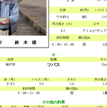
仕掛
針(号)
ハリス
ウキ釣り
袖5
1.0
竿の長さ（ｍ）
エサ
4.2
アミエビ/サシア
釣行時間
潮の流れ
 市 鈴 木 様
6：00～10：00
西
1
B
住所
魚種
サイ
ツバス
神戸市
35c
針（号）
ハリス（号）
オモリ
竿の長さ
チヌ5
3.0
5.0
5.3
釣行時間
潮の流れ
6：00～11：00
西
1
その他の釣果