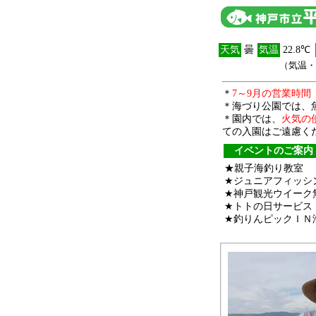
天気
曇
気温
22.8℃
（気温・
＊
7～9月の営業時間 
＊海づり公園では、
＊園内では、
火気の
ての入園はご遠慮く
イベントのご案内
★親子海釣り教室
★ジュニアフィッシ
★神戸観光ウイーク
★トトの日サービス
★釣りんピックＩＮ