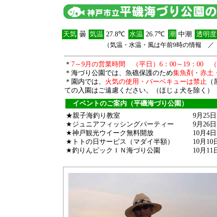
天気
曇
気温
27.8℃
水温
26.7℃
潮
中潮
透明度
（気温・水温・風は午前9時の情報 ／ 透
＊
7～9月の営業時間 （平日）6：00～19：00 （
＊海づり公園では、魚礁保護のため
集魚剤・赤土
＊園内では、
火気の使用・バーベキューは禁止
（
ての入園はご遠慮ください。（ほじょ犬を除く）
イベントのご案内（平磯海づり公園）
★親子海釣り教室
9月25
★ジュニアフィッシングパーティー
9月26
★神戸観光ウイーク無料開放
10月4
★トトの日サービス（マダイ半額）
10月1
★釣りんピックＩＮ海づり公園
10月1