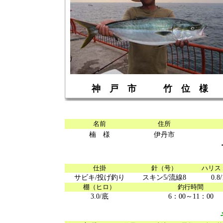
神 戸 市 竹 位 様
名前
住所
楠 様
伊丹市
仕掛
針（号）
ハリス
サビキ/投げ釣り
スキン5/流線8
0.8/
棚（ヒロ）
釣行時間
3.0/底
6：00～11：00