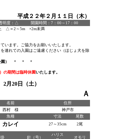
平成２２年２月１１日（木）
度：△ 開園時間：7：00～17：00
 △＝2～5m ×2m未満
しています。ご協力をお願いいたします。
トを連れての入園はご遠慮ください（ほじょ犬を除
公園）
＊ ＊ ＊
金）の期間は臨時休園
いたします。
月20日（土）
Ａ
名前
住所
西村 様
神戸市
魚種
寸法
尾数
カレイ
27～35cm
2尾
ハリス
仕掛
針（号）
オモリ