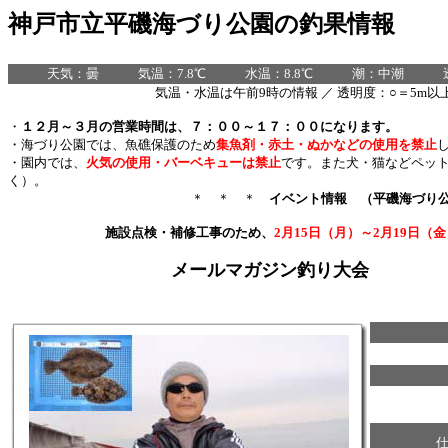
神戸市立平磯海づり公園の釣果情報
天気：曇 気温：7.8℃ 水温：8.8℃ 潮：中潮 透明
気温・水温は午前9時の情報 ／ 透明度：○＝5m以上
・
１２月～３月の営業時間は、７：００～１７：００になります。
・海づり公園では、魚礁保護のため
集
魚剤・赤土・ぬかなどの使用を禁止
・園内では、
火気の使用・バーベキューは禁止
です。また犬・猫などペッ
く）。
＊ ＊ ＊
イベント情報 （平磯海づり
施設点検・補修工事のため、
2月15日（月）～2月19日（
メールマガジン釣り大会 2