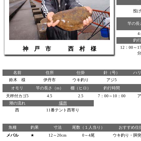
投
竿の長
4
釣
12：00～
神 戸 市 西 村 様
名前
住所
仕掛
針（号）
ハ
鈴木 様
伊丹市
ウキ釣り
アジ5
オモリ
竿の長さ（m）
棚（ヒロ）
釣行時間
天秤付カゴ5
4.5
2.5
7：00～10：00
潮の流れ
場所
西
11番テント西寄り
魚種
釣果
寸法
尾数（１人当り）
おすすめ仕
メバル
★
12～20cm
0～4尾
ウキ釣り・胴