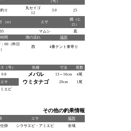
（号）
丸セイゴ
げ釣り
3.0
25
12
棚（ヒ
さ（m）
エサ
ロ）
.05
マムシ
底
行時間
潮の流れ
場所
17：00（昨日
西
4番テント東寄り
分）
リス（号）
魚種
寸法
尾数
メバル
0.8
13～16cm
4尾
ウミタナゴ
エサ
20cm
1尾
アミエビ
その他の釣果情報
掛
エサ
場所
突仕掛
シラサエビ・アミエビ
全域