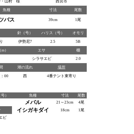
野・山村 様
西宮市
魚種
寸法
尾数
ツバス
39cm
1尾
針（号）
ハリス（号）
オモリ
り
伊勢尼7
2.5
5B
（m）
エサ
棚
シラサエビ
2.0
間
潮の流れ
場所
0：00
西
4番テント東寄り
（号）
魚種
寸法
尾数
メバル
21～23cm
4尾
イシガキダイ
サ
18cm
1尾
エビ