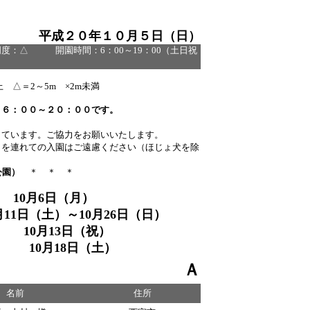
平成２０年１０月５日（日）
△ 開園時間：6：00～19：00（土日祝
 △＝2～5m ×2m未満
）６：００～２０：００です。
しています。ご協力をお願いいたします。
トを連れての入園はご遠慮ください（ほじょ犬を除
公園）
＊ ＊ ＊
10月6日（月）
（土）～10月26日（日）
0月13日（祝）
10月18日（土）
Ａ
名前
住所