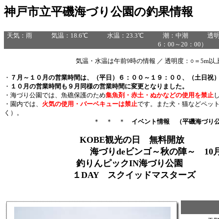
神戸市立平磯海づり公園の釣果情報
天気：雨 気温：18.6℃ 水温：23.3℃ 潮：中潮 透明度：
6：00～20：00）
気温・水温は午前9時の情報 ／ 透明度：○＝5m以上
・
７月～１０月の営業時間は、（平日）６：００～１９：００、（土日祝
・
１０月の営業時間も９月同様の営業時間に変更となりました。
・海づり公園では、魚礁保護のため
集
魚剤・赤土・ぬかなどの使用を禁止
・園内では、
火気の使用・バーベキューは禁止
です。また犬・猫などペッ
く）。
＊ ＊ ＊
イベント情報 （平磯海づり
KOBE観光の日 無料開放 
海づりdeビンゴ～秋の陣～ 10月11日
釣りんピックIN海づり公園 1
１DAY スクイッドマスターズ 