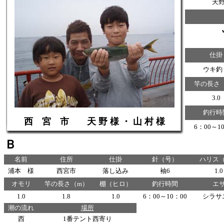
天
仕掛
ウキ釣
竿の長さ
3.0
釣行時
西 宮 市 天 野 様 ・ 山 村 様
6：00～1
Ｂ
名前
住所
仕掛
針（号）
ハリス
浦本 様
西宮市
落し込み
袖6
1.0
オモリ
竿の長さ（m）
棚（ヒロ）
釣行時間
エ
1.0
1.8
1.0
6：00～10：00
シラサ
潮の流れ
場所
西
1番テント西寄り