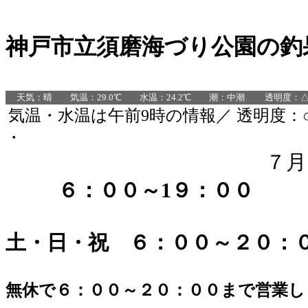
神戸市立須磨海づり公園の釣
天気：晴 気温：29.0℃ 水温：24.2℃ 潮：中潮 透明度：△ 
気温・水温は午前9時の情報／ 透明度：○
・
７
６：００～1９：００
土・日・祝 ６：００～２０：
（夏休み期間（7/2
無休で６：００～２０：００まで営業し