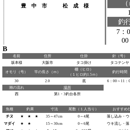
（
豊 中 市 松 成 様
釣
7：0
B
名前
住所
仕掛
針（号）
坂本様
大阪市
タコ掛け
タコテンヤ
棚（ヒロ）
オモリ（号）
竿の長さ（ｍ）
釣行時間
（１ヒロ約1.5ｍ）
30
2.0
底
6：00～11：0
潮の流れ
場所
西
第1・3釣台各所
魚種
釣果
寸法
尾数（１人当り）
おすすめ
チヌ
★ ★ ★
35～47cm
0～4尾
落し込み・ウ
マダイ
★ ★
15～30cm
0～6尾
ウキ流し・落