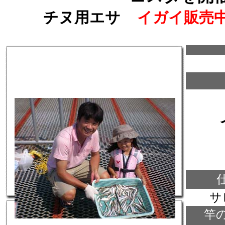
チヌ用エサ
イガイ販売
サ
竿