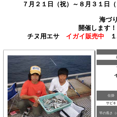
７月２１日（祝）～８
海づり公園わくわ
開催します！
チヌ用エサ
イガイ販売中
１
仕掛
サビキ
竿の長さ（