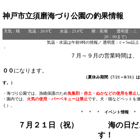
神戸市立須磨海づり公園の釣果情報
須磨海づ
天気：晴 気温：26.0℃ 水温：25.0℃ 潮：長潮 透明度：△ 
20：00まで）
気温・水温は午前9時の情報／ 透明度：○＝5m以上 
・
７月～９月の営業時間は
土・日・祝
００
になります。
（夏休み期間（7/21～8/31）は，無休で６
す。）
・海づり公園では、漁礁保護のため
魚集剤・赤土・ぬかなどの使用を禁止
・園内では、
火気の使用・バーベキューは禁止
です。犬・猫などペットを
く）。
＊ ＊ ＊
イベント情報
＊ 
７月２１日（祝）
海の日だ
す！