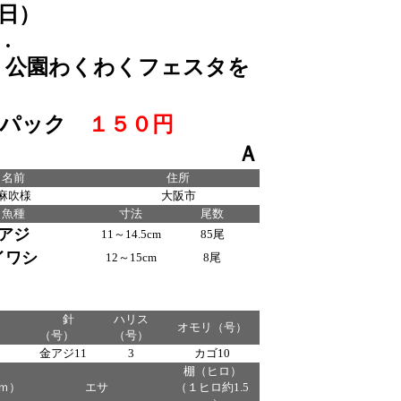
月３１日（日）
.
くフェスタ
を
パック
１５０円
Ａ
名前
住所
麻吹様
大阪市
魚種
寸法
尾数
アジ
11～14.5cm
85尾
イワシ
12～15cm
8尾
針
ハリス
オモリ（号）
（号）
（号）
金アジ11
3
カゴ10
棚（ヒロ）
ｍ）
エサ
（１ヒロ約1.5