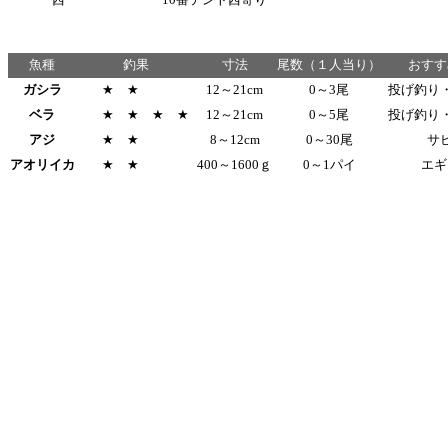
魚種
釣果
寸法
尾数（１人当り）
おすす
ガシラ
★ ★
12～21cm
0～3尾
投げ釣り
ベラ
★ ★ ★ ★
12～21cm
0～5尾
投げ釣り
アジ
★ ★
8～12cm
0～30尾
サ
アオリイカ
★ ★
400～1600ｇ
0～1パイ
エギ