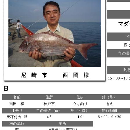
マダ
投
竿の長
釣
尼 崎 市 西 岡 様
15：30～1
Ｂ
名前
住所
仕掛
針（号）
吉田 様
神戸市
ウキ釣り
袖6
オモリ
竿の長さ（m）
棚（ヒロ）
釣行時間
天秤付カゴ5
4.5
1.0
6：00～9：30
潮の流れ
場所
西
10番テント西寄り