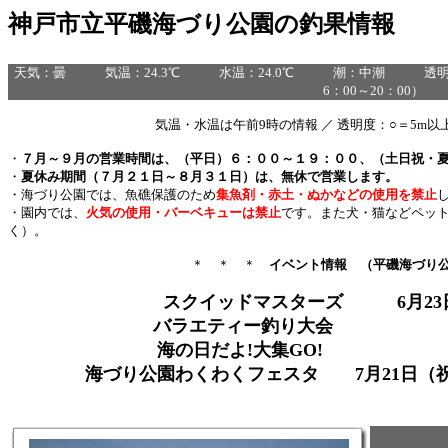
神戸市立平磯海づり公園の釣果情報
天気：曇 気温：24.3℃ 水温：24.0℃ 潮：中潮 透明度：
6：00～20：00）
気温・水温は午前9時の情報 ／ 透明度：○＝5m以上
・
７月～９月の営業時間は、（平日）６：００～１９：００、（土日祝・
・
夏休み期間（７月２１日～８月３１日）は、無休で営業します。
・海づり公園では、魚礁保護のため
集
魚剤・赤土・ぬかなどの使用を禁止
・園内では、
火気の使用・バーベキューは禁止
です。また犬・猫などペッ
く）。
＊ ＊ ＊
イベント情報 （平磯海づり
スクイッドマスターズ 6月23日
バラエティー釣り大会 7
海の日だよ!大集GO! 7
海づり公園わくわくフェスタ 7月21日