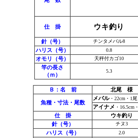
尾 数
ウキ釣り
仕 掛
針（号）
チンタメバル8
ハリス（号）
0.8
オモリ（号）
天秤付カゴ10
竿の長さ
5.3
（ｍ）
Ｂ：名 前
北尾 様
メバル
・22cm・1尾
魚種・寸法・尾数
アイナメ
・16.5cm
仕 掛
ウキ釣り
針（号）
チヌ3
ハリス（号）
2.0