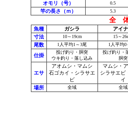
オモリ（号）
0.5
竿の長さ（ｍ）
5.3
全 
魚種
ガシラ
アイ
寸法
10～19cm
15～26
尾数
1人平均1～3尾
1人平均0
投げ釣り・胴突
投げ釣り・
仕掛
ウキ釣り・落し込み
胴突
アオムシ・マムシ
マムシ・
エサ
石ゴカイ・シラサエ
シラサエビ
ビ
イ
場所
全域
全域