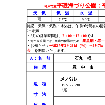
平磯海づり公園：平
神戸市立
天 気
気 温
水 温
雨
7.7℃
9.0℃
特記：天気・気温・水温は、午前9時現在の情
2m未満
・3月の営業時間は、
7：00～17：00
です。
・
集魚剤・赤土
海づり公園では、魚礁の保護のため、
・お知らせ：
平成15年3月21日（祝）～4月7
会」
を開催いたします。
Ａ：名 前
石丸 様
住 所
豊 中 市
メバル
魚 種
15.5～23cm
3尾
寸 法