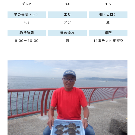
チヌ6
8.0
1.5
竿の長さ（ｍ）
エサ
棚（ヒロ）
4.2
アジ
底
釣行時間
潮の流れ
場所
6:00～10:00
西
11番テント東寄り