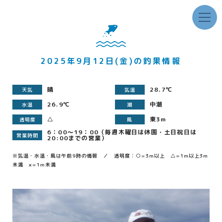
2025年9月12日(金)の釣果情報
晴
28.7℃
天気
気温
26.9℃
中潮
水温
潮
△
東3m
透明度
風
6：00～19：00（毎週木曜日は休園・土日祝日は
営業時間
20:00までの営業）
※気温・水温・風は午前9時の情報 ／ 透明度：○=3m以上 △=1m以上3m
未満 ×=1m未満