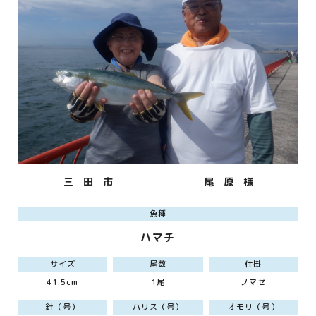
三 田 市
尾 原 様
魚種
ハマチ
サイズ
尾数
仕掛
41.5cm
1尾
ノマセ
針（号）
ハリス（号）
オモリ（号）