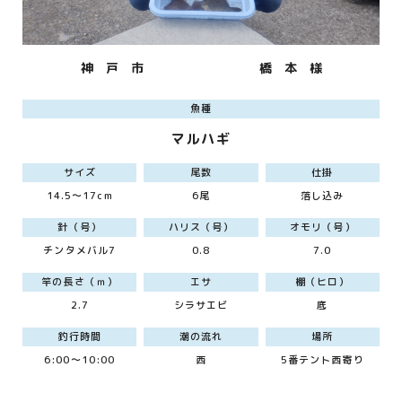
神 戸 市
橋 本 様
魚種
マルハギ
サイズ
尾数
仕掛
14.5～17cm
6尾
落し込み
針（号）
ハリス（号）
オモリ（号）
チンタメバル7
0.8
7.0
竿の長さ（ｍ）
エサ
棚（ヒロ）
2.7
シラサエビ
底
釣行時間
潮の流れ
場所
6:00～10:00
西
5番テント西寄り