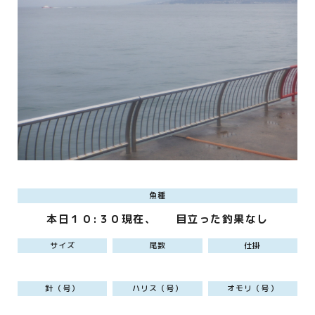
魚種
本日１０:３０現在、 目立った釣果なし
サイズ
尾数
仕掛
針（号）
ハリス（号）
オモリ（号）