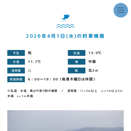
2026年4月1日(水)の釣果情報
雨
13.9℃
天気
気温
11.7℃
中潮
水温
潮
△
北2ｍ
透明度
風
6：00～18：00（毎週木曜日は休園）
営業時間
※気温・水温・風は午前9時の情報 ／ 透明度：○=3m以上 △=1m以上3m
未満 ×=1m未満