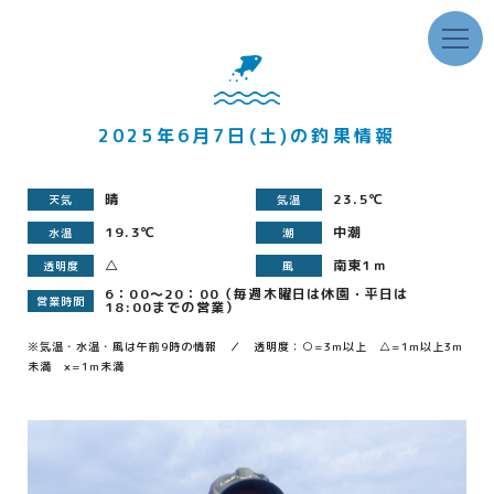
2025年6月7日(土)の釣果情報
晴
23.5℃
天気
気温
19.3℃
中潮
水温
潮
△
南東1ｍ
透明度
風
6：00～20：00（毎週木曜日は休園・平日は
営業時間
18:00までの営業）
※気温・水温・風は午前9時の情報 ／ 透明度：○=3m以上 △=1m以上3m
未満 ×=1m未満