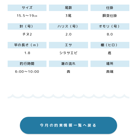
サイズ
尾数
仕掛
15.5～19㎝
3尾
胴突仕掛
針（号）
ハリス（号）
オモリ（号）
チヌ2
2.0
8.0
竿の長さ（ｍ）
エサ
棚（ヒロ）
1.8
シラサエビ
底
釣行時間
潮の流れ
場所
6:00～10:00
西
西端
今月の釣果情報一覧へ戻る