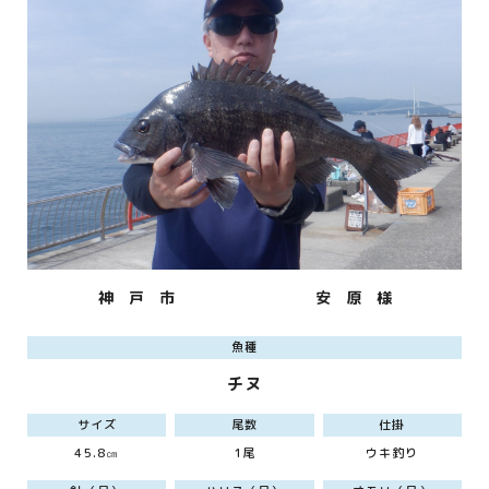
神 戸 市
安 原 様
魚種
チヌ
サイズ
尾数
仕掛
45.8㎝
1尾
ウキ釣り