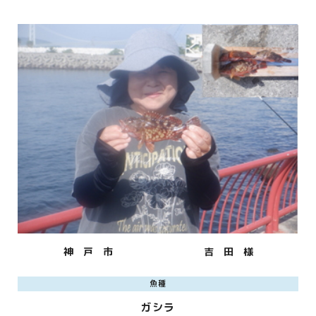
神 戸 市
吉 田 様
魚種
ガシラ