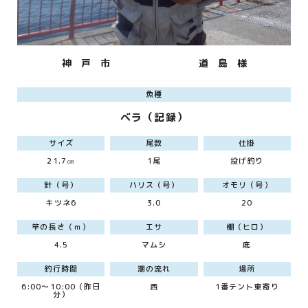
神 戸 市
道 島 様
魚種
ベラ（記録）
サイズ
尾数
仕掛
21.7㎝
1尾
投げ釣り
針（号）
ハリス（号）
オモリ（号）
キツネ6
3.0
20
竿の長さ（ｍ）
エサ
棚（ヒロ）
4.5
マムシ
底
釣行時間
潮の流れ
場所
6:00～10:00（昨日
西
1番テント東寄り
分）