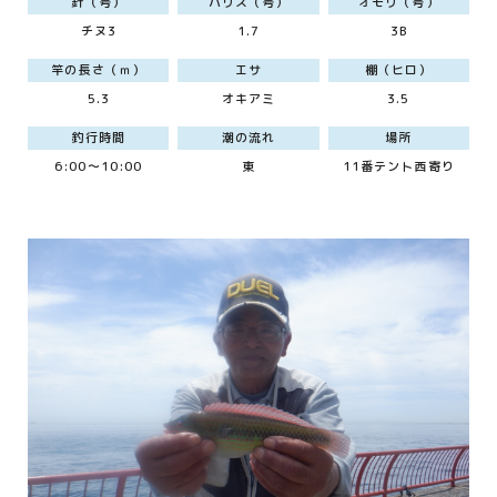
針（号）
ハリス（号）
オモリ（号）
チヌ3
1.7
3B
竿の長さ（ｍ）
エサ
棚（ヒロ）
5.3
オキアミ
3.5
釣行時間
潮の流れ
場所
6:00～10:00
東
11番テント西寄り