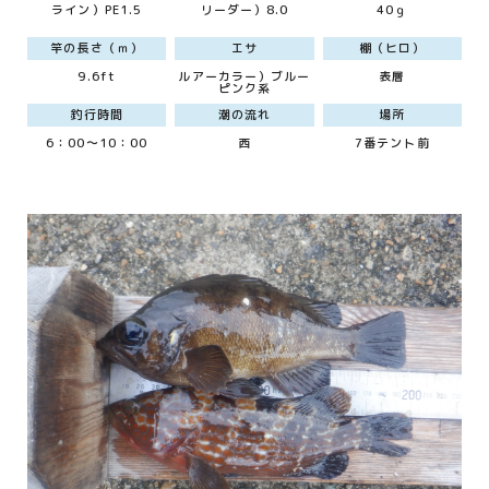
ライン）PE1.5
リーダー）8.0
40ｇ
竿の長さ（ｍ）
エサ
棚（ヒロ）
9.6ft
ルアーカラー）ブルー
表層
ピンク系
釣行時間
潮の流れ
場所
6：00～10：00
西
7番テント前