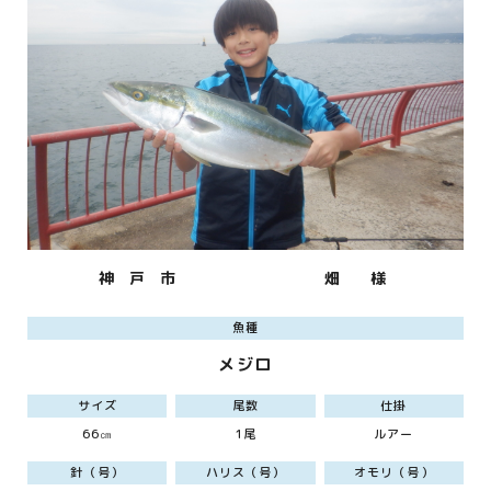
神 戸 市
畑 様
魚種
メジロ
サイズ
尾数
仕掛
66㎝
1尾
ルアー
針（号）
ハリス（号）
オモリ（号）