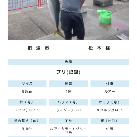
摂 津 市
松 本 様
魚種
ブリ(記録)
サイズ
尾数
仕掛
88cm
1尾
ルアー
針（号）
ハリス（号）
オモリ（号）
ライン）PE1.5
リーダー）5.0
メタルジグ40ｇ
竿の長さ（ｍ）
エサ
棚（ヒロ）
9.6ft
ルアーカラー）グリー
中層
ン系