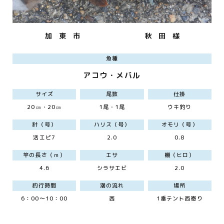
加 東 市
秋 田 様
魚種
アコウ・メバル
サイズ
尾数
仕掛
20㎝・20㎝
1尾・1尾
ウキ釣り
針（号）
ハリス（号）
オモリ（号）
活エビ7
2.0
0.8
竿の長さ（ｍ）
エサ
棚（ヒロ）
4.6
シラサエビ
2.0
釣行時間
潮の流れ
場所
6：00～10：00
西
1番テント西寄り