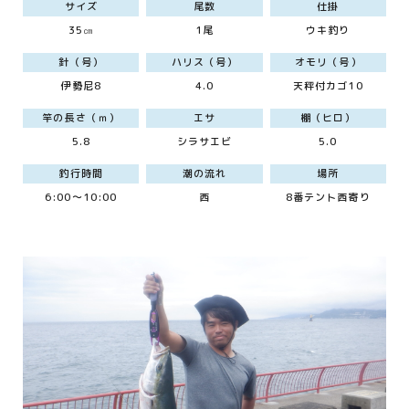
サイズ
尾数
仕掛
35㎝
1尾
ウキ釣り
針（号）
ハリス（号）
オモリ（号）
伊勢尼8
4.0
天秤付カゴ10
竿の長さ（ｍ）
エサ
棚（ヒロ）
5.8
シラサエビ
5.0
釣行時間
潮の流れ
場所
6:00～10:00
西
8番テント西寄り