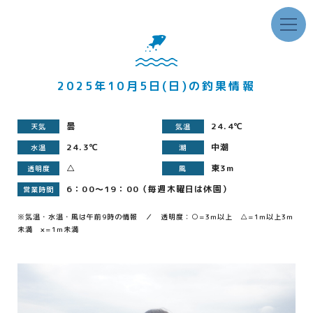
2025年10月5日(日)の釣果情報
曇
24.4℃
天気
気温
24.3℃
中潮
水温
潮
△
東3m
透明度
風
6：00～19：00（毎週木曜日は休園）
営業時間
※気温・水温・風は午前9時の情報 ／ 透明度：○=3m以上 △=1m以上3m
未満 ×=1m未満